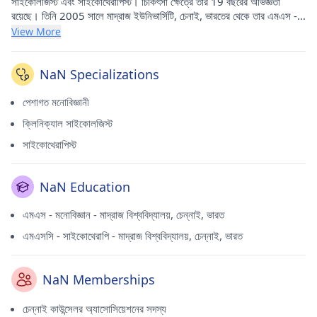
সাইকোলজিস্ট এবং সাইকোথেরাপিস্ট। চিকিৎসা ক্ষেত্রে তার 19 বছরের অভিজ্ঞতা
রয়েছে। তিনি 2005 সালে মাদ্রাজ ইউনিভার্সিটি, চেনাই, ভারতের থেকে তার এমএস -
সাইকোলজি এবং 2013 সালে ভারতের মাদ্রাজ ইউনিভার্সিটি, চেনাই থেকে এমএসসি -
View More
সাইকোথেরাপি করেছেন। বর্তমানে তিনি বৃদ্ধি - প্লেস ফর সেলফ প্রগ্রেশন ইন
আলওয়ারপেট (চেন্নাই) এবং বৃদ্ধি - প্লেস ফর আলওয়ারপেটে (চেন্নাই) স্ব-প্রগতি।
তিনি চেন্নাই কাউন্সেলর অ্যাসোসিয়েশনের একজন সম্মানিত সদস্য।
NaN Specializations
পেশাগত মনোবিজ্ঞানী
ক্লিনিক্যাল সাইকোলজিস্ট
সাইকোথেরাপিস্ট
NaN Education
এমএস - মনোবিজ্ঞান - মাদ্রাজ বিশ্ববিদ্যালয়, চেন্নাই, ভারত
এমএসসি - সাইকোথেরাপি - মাদ্রাজ বিশ্ববিদ্যালয়, চেন্নাই, ভারত
NaN Memberships
চেন্নাই কাউন্সেলর অ্যাসোসিয়েশনের সদস্য