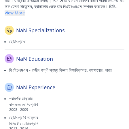
তাঁর 13 বছরের অভিজ্ঞতা রয়েছে। তিনি 2003 সালে ভারতের রাজীব গান্ধী ইউনিভার্সিটি
অফ হেলথ সায়েন্সেস, ব্যাঙ্গালোর থেকে তার বিএইচএমএস সম্পন্ন করেছেন। তিনি
রামান্থপুরে (হায়দরাবাদ) হিলিং টাচ হোমিওপ্যাথিতে তার ঔষধের অনুশীলন করেন।
View More
NaN Specializations
হোমিওপ্যাথ
NaN Education
বিএইচএমএস - রাজীব গান্ধী স্বাস্থ্য বিজ্ঞান বিশ্ববিদ্যালয়, ব্যাঙ্গালোর, ভারত
NaN Experience
পরামর্শক ডাক্তার
বাকসনের হোমিওপ্যাথি
2008 - 2009
হোমিওপ্যাথি ডাক্তার
হিলিং টাচ হোমিওপ্যাথি
2012 - 2016