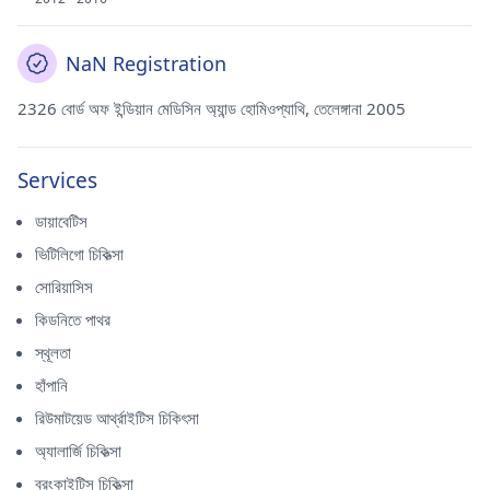
NaN Registration
2326 বোর্ড অফ ইন্ডিয়ান মেডিসিন অ্যান্ড হোমিওপ্যাথি, তেলেঙ্গানা 2005
Services
ডায়াবেটিস
ভিটিলিগো চিকিত্সা
সোরিয়াসিস
কিডনিতে পাথর
স্থূলতা
হাঁপানি
রিউমাটয়েড আর্থ্রাইটিস চিকিৎসা
অ্যালার্জি চিকিত্সা
ব্রংকাইটিস চিকিত্সা