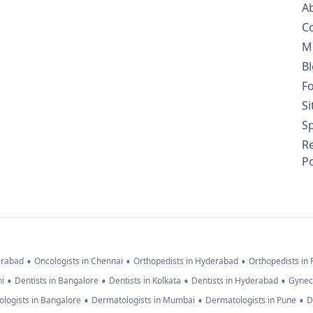
A
C
M
B
F
S
Sp
R
Po
•
•
•
erabad
Oncologists in Chennai
Orthopedists in Hyderabad
Orthopedists in
•
•
•
•
hi
Dentists in Bangalore
Dentists in Kolkata
Dentists in Hyderabad
Gynec
•
•
•
logists in Bangalore
Dermatologists in Mumbai
Dermatologists in Pune
D