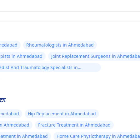
hmedabad
Rheumatologists in Ahmedabad
rapists in Ahmedabad
Joint Replacement Surgeons in Ahmedab
dist And Traumatology Specialists in
abad
्टर
hmedabad
Hip Replacement in Ahmedabad
 in Ahmedabad
Fracture Treatment in Ahmedabad
reatment in Ahmedabad
Home Care Physiotherapy in Ahmedab