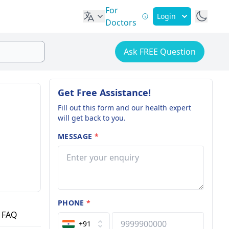
For
Login
Doctors
Ask FREE Question
Get Free Assistance!
Fill out this form and our health expert
will get back to you.
MESSAGE
*
PHONE
*
FAQ
+91