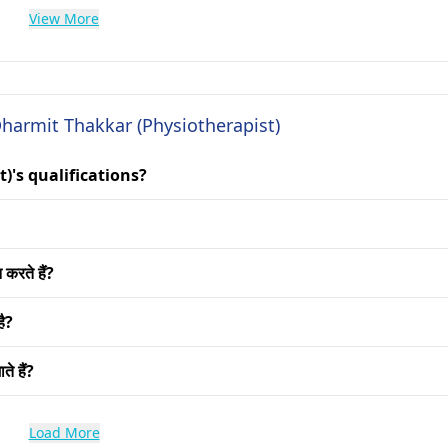
View More
Dharmit Thakkar (Physiotherapist)
)'s qualifications?
 करते हैं?
है?
ते हैं?
Load More