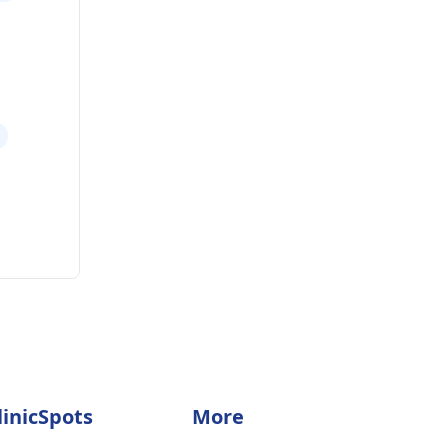
linicSpots
More