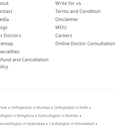
bout
Write for us
ontact
Terms and Condition
edia
Disclaimer
logs
MOU
or Doctors
Careers
itemap
Online Doctor Consultation
ecialities
efund and Cancellation
licy
•
•
•
 Pune
Orthopedists in Mumbai
Orthopedists in Delhi
•
•
ologists in Bengaluru
Gynecologists in Mumbai
•
•
ermatologists in Hyderabad
Cardiologists in Ahmedabad