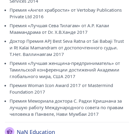
Services 2014
колледже Махарани Лакшми Бай в Джханси в 2014
Премия «Ангел храбрости» от Vertobay Publications
году, степень бакалавра права в Юридическом
колледже Джханси в 2014 году, степень магистра в
Private Ltd 2016
области детской и подростковой психиатрии в
Премия «Лучшая Сева Тилагам» от А.Р. Калаи
Медицинском колледже Махарани Лакшми Бай в
Маамандрама от Dr. Х.В.Ханде 2017
Джханси в 2011 году, степень магистра психологии в
Медицинском колледже Махарани Лакшми Бай. В 2012
Доктор Премия APJ Best Seva Ratna от Sai Babaji Trust
году он получил степень магистра делового
и Rt Kalai Mamandram от достопочтенного судьи.
администрирования в колледже Джханси, в 2005 году
Т.Нет. Валлинаягам 2017
получил степень магистра делового
Премия «Лучшая женщина-предприниматель» от
администрирования в Национальном институте
Тамильской конференции достижений Академии
управления, а в 2002 году — степень магистра
делового администрирования в женском колледже
глобального мира, США 2017
Валлиаммал. В настоящее время он консультирует
Премия Woman Icon Award 2017 от Mastermind
компанию Nirnay Consulting Services в Анне Нагар
Foundation 2017
(Ченнаи). Он является почетным членом Индийской
ассоциации прикладной психологии, национальным
Премия Мемориала доктора С. Радхи Кришнана за
юрисконсультом Всеиндийской ассоциации прессы и
лучшую работу Международного совета по правам
СМИ, Психологической ассоциации Тамилнада,
человека в Панвеле, Нави Мумбаи 2017
юрисконсультом Ассоциации журналистов печатных и
электронных СМИ и главным секретарем штата
Тамилнад - International People Watch.
NaN Education