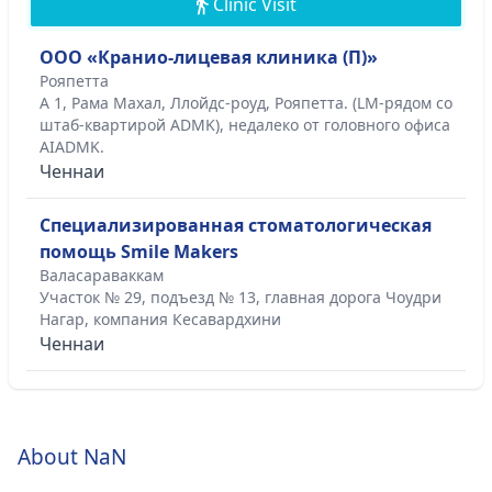
Clinic Visit
ООО «Кранио-лицевая клиника (П)»
Рояпетта
A 1, Рама Махал, Ллойдс-роуд, Рояпетта. (LM-рядом со
штаб-квартирой ADMK), недалеко от головного офиса
AIADMK.
Ченнаи
Специализированная стоматологическая
помощь Smile Makers
Валасараваккам
Участок № 29, подъезд № 13, главная дорога Чоудри
Нагар, компания Кесавардхини
Ченнаи
About NaN