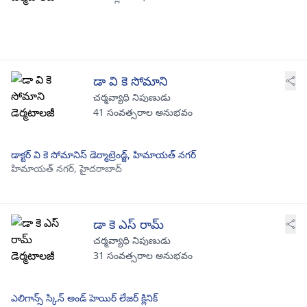
డా వి కె సోమాని
చర్మవ్యాధి నిపుణుడు
41 సంవత్సరాల అనుభవం
డాక్టర్ వి కె సోమానిస్ డెర్మాట్రెండ్జ్, హిమాయత్ నగర్
హిమాయత్ నగర్,
హైదరాబాద్
డా కె ఎస్ రామ్
చర్మవ్యాధి నిపుణుడు
31 సంవత్సరాల అనుభవం
ఎలిగాన్స్ స్కిన్ అండ్ హెయిర్ లేజర్ క్లినిక్