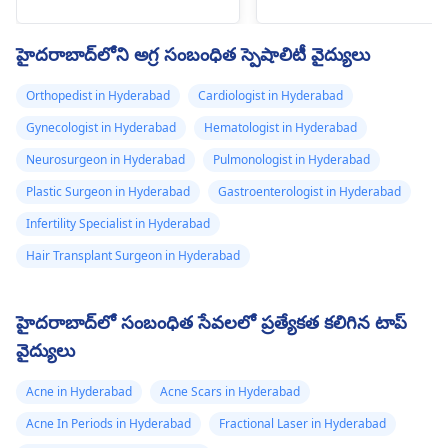
మూల్యాంకనం మరియు
చేసుకోండి. సంక్రమణను
మనశ్శాంతి కోసం దయచేసి
నివారించడానికి, మచ్చను
హైదరాబాద్‌లోని అగ్ర సంబంధిత స్పెషాలిటీ వైద్యులు
చర్మవ్యాధి నిపుణుడిని
తాకడం లేదా పిండడం
సందర్శించండి.
మానుకోండి. అది
Orthopedist in Hyderabad
Cardiologist in Hyderabad
కనిపించకుండా పోతే లేదా
Gynecologist in Hyderabad
Hematologist in Hyderabad
పరిమాణం పెరిగితే, aతో
అపాయింట్‌మెంట్
Neurosurgeon in Hyderabad
Pulmonologist in Hyderabad
తీసుకోండి
చర్మవ్యాధి
Plastic Surgeon in Hyderabad
Gastroenterologist in Hyderabad
నిపుణుడు
ఎంత త్వరగా ఐత
Infertility Specialist in Hyderabad
అంత త్వరగా. దాన్ని క్లియర్
చేయడానికి, వారు లోషన్లు
Hair Transplant Surgeon in Hyderabad
లేదా ఇతర రకాల చికిత్సలన
సిఫారసు చేయవచ్చు.
హైదరాబాద్‌లో సంబంధిత సేవలలో ప్రత్యేకత కలిగిన టాప్
వైద్యులు
Acne in Hyderabad
Acne Scars in Hyderabad
Acne In Periods in Hyderabad
Fractional Laser in Hyderabad