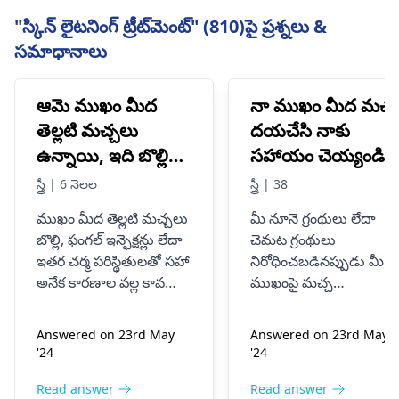
"స్కిన్ లైటనింగ్ ట్రీట్‌మెంట్" (810)పై ప్రశ్నలు &
సమాధానాలు
ఆమె ముఖం మీద
నా ముఖం మీద మచ్చ
తెల్లటి మచ్చలు
దయచేసి నాకు
ఉన్నాయి, ఇది బొల్లి
సహాయం చెయ్యండి
లక్షణాలేనా అని నాకు
స్త్రీ | 6 నెలల
స్త్రీ | 38
అనుమానం ఉంది, అది
ముఖం మీద తెల్లటి మచ్చలు
మీ నూనె గ్రంథులు లేదా
బొల్లి కావచ్చు లేదా
బొల్లి, ఫంగల్ ఇన్ఫెక్షన్లు లేదా
చెమట గ్రంథులు
మరొక విషయం
ఇతర చర్మ పరిస్థితులతో సహా
నిరోధించబడినప్పుడు మీ
కావచ్చు
అనేక కారణాల వల్ల కావచ్చు.
ముఖంపై మచ్చ
సంప్రదించడం ముఖ్యం
ఏర్పడవచ్చు. తేలికపాటి
a
చర్మవ్యాధి
సబ్బు మరియు నీటిని
Answered on 23rd May
Answered on 23rd May
నిపుణుడు
ఖచ్చితమైన రోగ
ఉపయోగించి, మీ ముఖాన్ని
'24
'24
నిర్ధారణ మరియు సరైన
రోజుకు రెండుసార్లు
చికిత్స పొందడానికి. సరైన
సున్నితంగా శుభ్రం
Read answer
Read answer