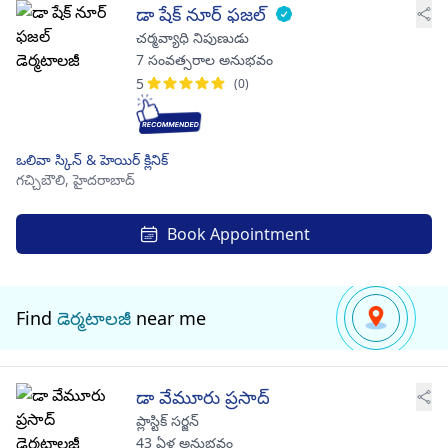
డా షేక్ నూర్ ఫజల్
చర్మవ్యాధి నిపుణుడు
7 సంవత్సరాల అనుభవం
5
(0)
ఒలివా స్కిన్ & హెయిర్ క్లినిక్
గచ్చిబౌలి,
హైదరాబాద్
Book Appointment
Find
డెర్మటాలజీ
near me
డా వేమూరు ప్రసాద్
ప్లాస్టిక్ సర్జన్
43 ఏళ్ల అనుభవం