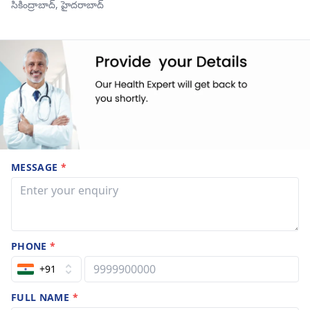
సికింద్రాబాద్,
హైదరాబాద్
MESSAGE
*
PHONE
*
+91
FULL NAME
*