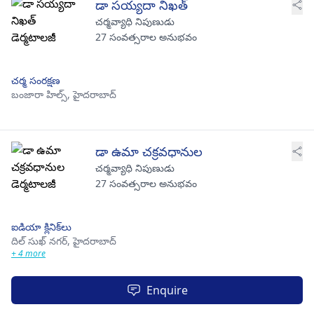
డా సయ్యదా నిఖత్
చర్మవ్యాధి నిపుణుడు
27 సంవత్సరాల అనుభవం
చర్మ సంరక్షణ
బంజారా హిల్స్,
హైదరాబాద్
డా ఉమా చక్రవధానుల
చర్మవ్యాధి నిపుణుడు
27 సంవత్సరాల అనుభవం
ఐడియా క్లినిక్‌లు
దిల్ సుఖ్ నగర్,
హైదరాబాద్
+ 4 more
Enquire