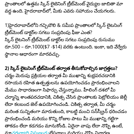
ప్రాంతాలలో ఉత్తమ స్కిన్ లైటెనింగ్ ట్రీట్‌మెంట్ వైద్యుల జాబితా మా
వద్ద ఉంది. హైదరాబాద్‌లో, మీకు ఎవరు సహాయం చేయగలరు.
1)హైదరాబాద్‌లోని గచ్చిబౌలి & సమీప ప్రాంతాలలో స్కిన్ లైటనింగ్
ట్రీట్‌మెంట్ డాక్టర్‌ల సగటు సంప్రదింపు ఫీజు ఎంత?
స్కిన్ లైటనింగ్ ట్రీట్‌మెంట్ డాక్టర్‌ల సగటు సంప్రదింపు రుసుము
రూ.500 – రూ.1000($7 -$14) వరకు ఉంటుంది. ఇంకా, ఇది వేర్వేరు
స్థానాల ఆధారంగా మారవచ్చు.
2) స్కిన్ లైటనింగ్ ట్రీట్‌మెంట్ తర్వాత తీసుకోవాల్సిన జాగ్రత్తలు?
చర్మం మెరుపు ప్రక్రియల తర్వాత మీ ముఖాన్ని శుభ్రపరచడానికి
రసాయన రహిత ఉత్పత్తులను ఉపయోగించడం ప్రారంభించాలని
మేము సాధారణంగా సిఫార్సు చేస్తున్నాము. హీలింగ్ దశలో మీ
చర్మాన్ని శాంతపరచడానికి, చికిత్స చేసిన ప్రాంతాలకు పెట్రోలియం జెల్లీ
లేదా కలబంద జెల్ ఉపయోగించండి. చికిత్స తర్వాత, మీ చర్మం
మరింత సున్నితంగా మారుతుంది, కాబట్టి మంచి సన్‌స్క్రీన్ ధరించడం
ప్రారంభించండి మరియు కొన్ని రోజుల పాటు మీ ముఖాన్ని గట్టిగా
తాకడం లేదా కడగడం మానుకోండి. ఏదైనా వాపు లేదా నొప్పి ఉంటే,
మా
చర్మవ్యాధి నిపుణుడు
లేపనాలు మరియు నొప్పి నివారణ