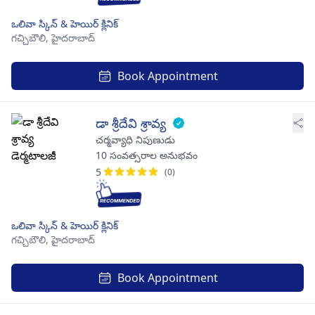
ఒలివా స్కిన్ & హెయిర్ క్లినిక్
గచ్చిబౌలి,
హైదరాబాద్
Book Appointment
డా శ్రీదేవి శ్రావ్య
చర్మవ్యాధి నిపుణుడు
10 సంవత్సరాల అనుభవం
5
(0)
ఒలివా స్కిన్ & హెయిర్ క్లినిక్
గచ్చిబౌలి,
హైదరాబాద్
Book Appointment