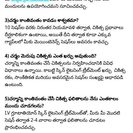
మందులను ఉపయోగించమని సూచించవచ్చు.
3)చర్మం కాంతివంతం కావడం శాశ్వతమా?
10 సెషన్‌ల వరకు నిరంతర నియమావళి తర్వాత, చికిత్స ప్రభావాలు
దీర్ఘకాలికంగా ఉంటాయి, అయితే దీని తర్వాత కూడా ఎక్కువ
గ్యాప్‌లలో మీకు మెయింటెనెన్స్ సెషన్‌లు అవసరం కావచ్చు.
4) చర్మం మెరుపు చికిత్సకు ఎంత ఖర్చు అవుతుంది?
చర్మాన్ని కాంతివంతం చేసే చికిత్సలను నిర్వహించడానికి వివిధ
విధానాలు ఉన్నాయి. కాబట్టి స్కిన్ లైటనింగ్ ట్రీట్‌మెంట్ ఖర్చు చికిత్స
రకం, సాంకేతికత మరియు అవసరమైన సెషన్‌ల సంఖ్యపై ఆధారపడి
ఉంటుంది.
5)చర్మాన్ని కాంతివంతం చేసే చికిత్స ఫలితాలను నేను ఎంతకాలం
ముందు చూడగలను?
I.V గ్లూటాతియోన్ స్కిన్ లైటనింగ్ ట్రీట్‌మెంట్‌తో, మీరు మీ మొదటి
సెషన్ తర్వాత 2-4 వారాల తర్వాత ఫలితాలను చూడటం
ప్రారంభించవచ్చు.