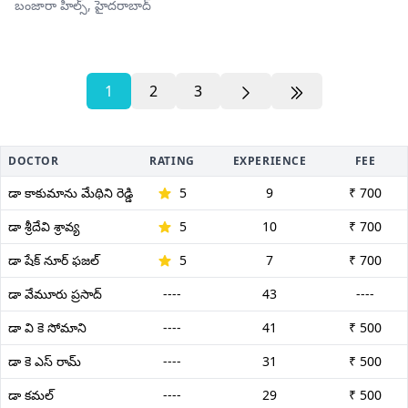
బంజారా హిల్స్,
హైదరాబాద్
1
2
3
DOCTOR
RATING
EXPERIENCE
FEE
డా కాకుమాను మేథిని రెడ్డి
5
9
₹ 700
డా శ్రీదేవి శ్రావ్య
5
10
₹ 700
డా షేక్ నూర్ ఫజల్
5
7
₹ 700
డా వేమూరు ప్రసాద్
----
43
----
డా వి కె సోమాని
----
41
₹ 500
డా కె ఎస్ రామ్
----
31
₹ 500
డా కమల్
----
29
₹ 500