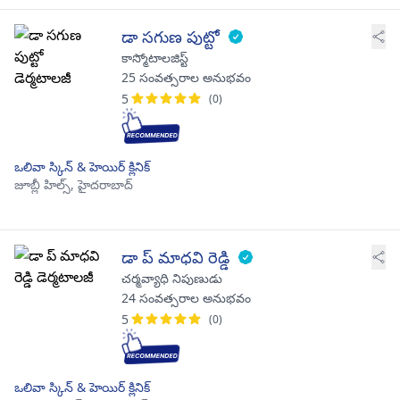
డా సగుణ పుట్టో
కాస్మోటాలజిస్ట్
25 సంవత్సరాల అనుభవం
5
(0)
ఒలివా స్కిన్ & హెయిర్ క్లినిక్
జూబ్లీ హిల్స్,
హైదరాబాద్
డా ప్ మాధవి రెడ్డి
చర్మవ్యాధి నిపుణుడు
24 సంవత్సరాల అనుభవం
5
(0)
ఒలివా స్కిన్ & హెయిర్ క్లినిక్