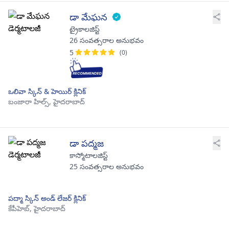
డా మేఘన
ట్రైకాలజిస్ట్
26 సంవత్సరాల అనుభవం
5
(0)
ఒలివా స్కిన్ & హెయిర్ క్లినిక్
బంజారా హిల్స్,
హైదరాబాద్
డా పద్మజ
కాస్మోటాలజిస్ట్
25 సంవత్సరాల అనుభవం
పద్మా స్కిన్ అండ్ లేజర్ క్లినిక్
కేపీహెబ్,
హైదరాబాద్