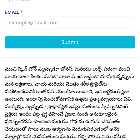
EMAIL
*
Submit
మంచి స్కిన్ టోన్ ఎల్లప్పుడూ బోనస్, మరియు లుక్స్ పరంగా మంచి
ఛాయ చాలా కీలకం. మనలో చాలా మంది అద్దంలో చూసుకున్నప్పుడు
మన లక్షణాలు, ఛాయ మరియు మొత్తం శరీర ప్రొఫైల్‌ను
పరిశీలించడానికి కొంత సమయం కేటాయించాలి, ఇది అర్థమయ్యేలా
ఉంటుంది. అందాన్ని పెంచుకోవడానికి ఉత్తమ ప్రత్యామ్నాయాలు ఏవి,
మరోవైపు, ఎల్లప్పుడూ ప్రాధాన్యత ఇవ్వబడుతుంది. స్కిన్ లైటెనింగ్
ప్రక్రియ అందం పట్ల శ్రద్ధ వహించే ప్రజల నుండి అనుకూలమైన
ప్రతిస్పందనను పొందింది మరియు గోధుమ రంగును వేగవంతం
చేయడంతో పాటు ముఖ ఆకర్షణను మెరుగుపరచడంలో అనేక
మార్గాల్లో సహాయపడుతుంది మరియు గచ్చిబౌలి మరియు సమీప