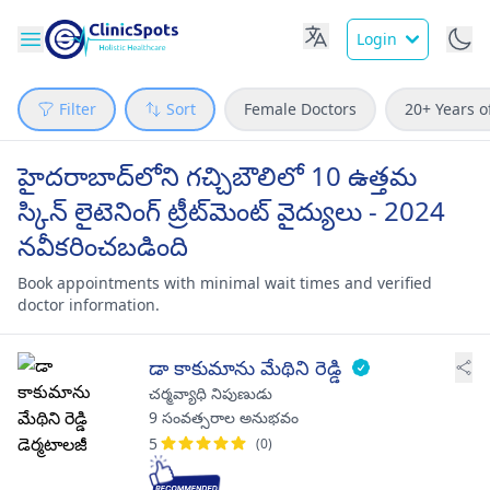
Login
Filter
Sort
Female Doctors
20+ Years o
హైదరాబాద్‌లోని గచ్చిబౌలిలో 10 ఉత్తమ
స్కిన్ లైటెనింగ్ ట్రీట్‌మెంట్ వైద్యులు - 2024
నవీకరించబడింది
Book appointments with minimal wait times and verified
doctor information.
డా కాకుమాను మేథిని రెడ్డి
చర్మవ్యాధి నిపుణుడు
9 సంవత్సరాల అనుభవం
5
(0)