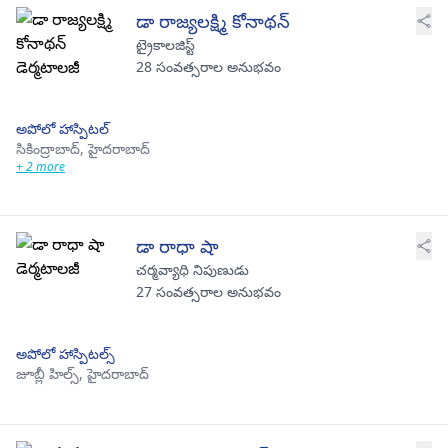
డా రాజ్యలక్ష్మి కోనాథన్
ట్రైకాలజిస్ట్
28 సంవత్సరాల అనుభవం
అపోలో హాస్పిటల్
సికింద్రాబాద్,
హైదరాబాద్
+ 2 more
డా రాధా షా
చర్మవ్యాధి నిపుణుడు
27 సంవత్సరాల అనుభవం
అపోలో హాస్పిటల్స్
జూబ్లీ హిల్స్,
హైదరాబాద్