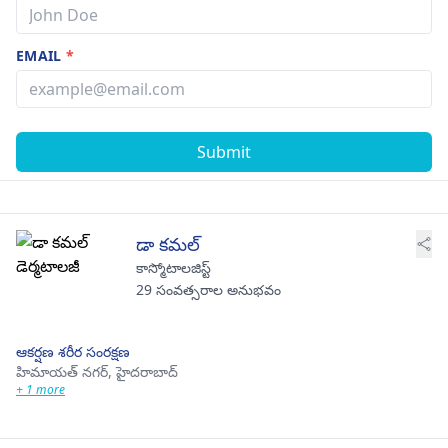
EMAIL
*
Submit
డా కమల్
కాస్మోటాలజిస్ట్
29 సంవత్సరాల అనుభవం
ఆకర్షణ శరీర సంరక్షణ
హిమాయత్ నగర్,
హైదరాబాద్
+ 1 more