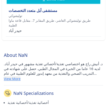
مستشفى أبل متعدد التخصصات
توليشوكي
طريق توليتشوكي العاشر، طريق المقابر 7، مقابل قاعة ماوا
الطبية
حيدر أباد
About NaN
د. أنيش راج هو اختصاصي تغذية/أخصائي تغذية مشهور في حيدر أباد.
لديه 16 عاما من الخبرة في المجال الطبي. حصل على شهادته في
التدريب الصحي والتغذية من معهد إندور للعلوم الطبية في عام
1999. ويعمل حاليًا في مستشفى Apple متعدد التخصصات في
View More
توليتشوكي (حيدر أباد).
NaN Specializations
أخصائية تغذية/أخصائية تغذية