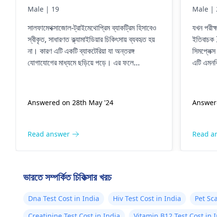
Male | 19
Male | 
সালফামেথক্সাজোল-ট্রাইমেথোপ্রিম ব্যাকট্রিম হিসাবেও
যখন পরীক
স্বীকৃত, সাধারণত ক্ল্যামাইডিয়ার চিকিৎসায় ব্যবহৃত হয়
ইতিবাচক
না। কারণ এটি একটি ব্যাকটেরিয়া যা অন্তরঙ্গ
সিমপ্লেক্
যোগাযোগের মাধ্যমে ছড়িয়ে পড়ে। এর ফলে
এটি এমনকি
বেদনাদায়ক প্রস্রাব হতে পারে, অস্বাভাবিক স্রাব হতে
প্রকৃতপক্
পারে এবং কখনো কখনো কোনো লক্ষণও দেখা যায় না।
এবং যৌনাঙ
সাধারণত, অ্যাজিথ্রোমাইসিন বা ডক্সিসাইক্লিনের মতো
কোনো লক্
Answered on 28th May '24
Answer
অ্যান্টিবায়োটিকগুলি ক্ল্যামাইডিয়া নিরাময়ের জন্য ব্যবহৃত
তবে অ্যান্
হয়। যদি আপনি সন্দেহ করেন যে আপনার রোগ আছে,
করতে পা
তাহলে পরীক্ষা করা এবং চিকিত্সা করা গুরুত্বপূর্ণ যাতে
Read answer
Read a
আরও জটিলতা এড়ানো যায়।
ভারতে সম্পর্কিত চিকিত্সার খরচ
Dna Test Cost in India
Hiv Test Cost in India
Pet Sc
Creatinine Test Cost in India
Vitamin B12 Test Cost in 