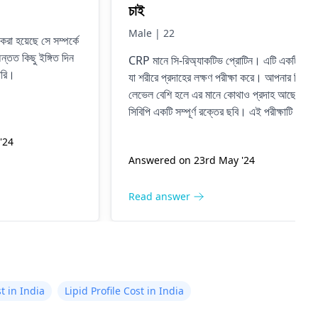
চাই
Male | 22
রা হয়েছে সে সম্পর্কে
্তত কিছু ইঙ্গিত দিন
CRP মানে সি-রিঅ্যাকটিভ প্রোটিন। এটি একটি পরীক্
ারি।
যা শরীরে প্রদাহের লক্ষণ পরীক্ষা করে। আপনার সিআর
লেভেল বেশি হলে এর মানে কোথাও প্রদাহ আছে।
সিবিপি একটি সম্পূর্ণ রক্তের ছবি। এই পরীক্ষাটি বিভিন্
ধরণের রক্তের কোষগুলিকে স্বাভাবিক পরিসরে আছে
'24
কিনা তা দেখতে পায়। Widal হল টাইফয়েড জ্বরের
Answered on 23rd May '24
জন্য একটি পরীক্ষা। যদি Widal পরীক্ষা পজিটিভ হয়
তাহলে এর অর্থ হতে পারে আপনার টাইফয়েড জ্বর
হয়েছে। আপনার ডাক্তার কোনো উচ্চ বা অস্বাভাবিক
Read answer
পরীক্ষার ফলাফলের কারণের চিকিৎসা করতে চাইবেন।
তারা আপনার ওষুধ বা অন্য চিকিৎসা দিতে পারে।
t in India
Lipid Profile Cost in India