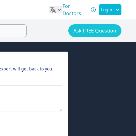
For
Login
Doctors
Ask FREE Question
expert will get back to you.