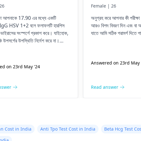
26
Female | 26
্ষা আপনাকে 17.90 এর মধ্যে একটি
অনুগ্রহ করে আপনার কী পরীক্ষা ক
 IgG HSV 1+2 বলে ফলাফলটি হারপিস
আরও বিশদ বিবরণ দিন এবং বা অন
স ভাইরাসের সংস্পর্শে প্রকাশ করে। যাইহোক,
যাতে আমি সঠিক পরামর্শ দিতে প
 উপসর্গের উপস্থিতি নির্দেশ করে না।
ষে, হারপিস সিমপ্লেক্স ভাইরাস মুখের চারপাশে
্গে ঘা দেখা দিতে পারে, কিন্তু অনেক লোকের
ষণ দেখা যায় না। যদি আপনার কাছে থাকে
Answered on 23rd May 
ed on 23rd May '24
টিভাইরাল ওষুধগুলি তাদের নিয়ন্ত্রণে সহায়তা
রে।
nswer
Read answer
an Cost in India
Anti Tpo Test Cost in India
Beta Hcg Test Cos
India