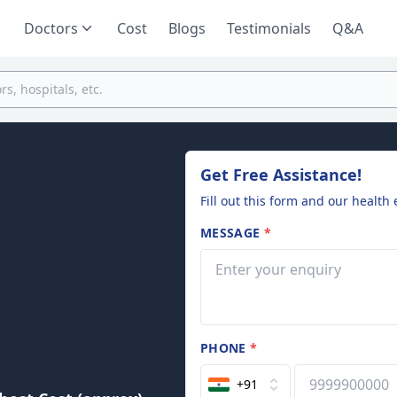
Doctors
Cost
Blogs
Testimonials
Q&A
Get Free Assistance!
Fill out this form and our health 
MESSAGE
*
PHONE
*
+91