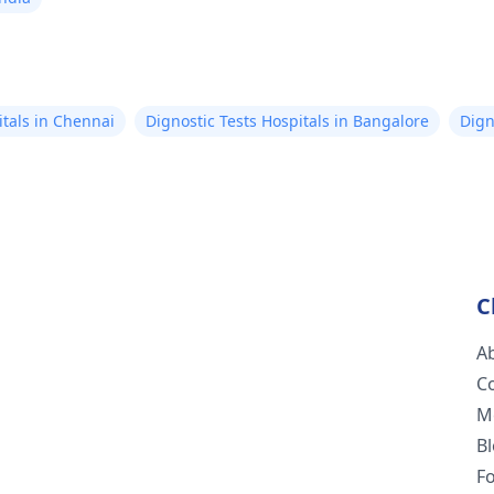
itals in Chennai
Dignostic Tests Hospitals in Bangalore
Dign
C
A
C
M
B
F