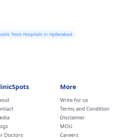
ostic Tests Hospitals in Hyderabad
linicSpots
More
bout
Write for us
ontact
Terms and Condition
edia
Disclaimer
logs
MOU
or Doctors
Careers