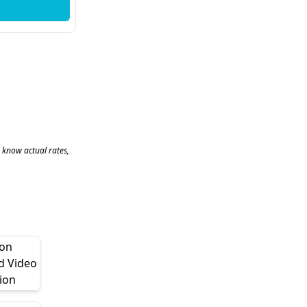
 know actual rates,
 on
d Video
ion