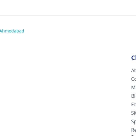
n Ahmedabad
C
A
C
M
B
F
S
Sp
R