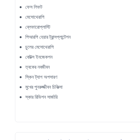
ফেস লিফট
মেসোথেরাপি
ব্লেফারোপ্লাস্টি
পিআরপি হেয়ার ট্রান্সপ্লান্টেশন
চুলের মেসোথেরাপি
বোটক্স ইনজেকশন
ত্বকের নবজীবন
স্কিন ট্যাগ অপসারণ
মুখের পুনরুজ্জীবন চিকিত্সা
স্কার রিভিশন সার্জারি