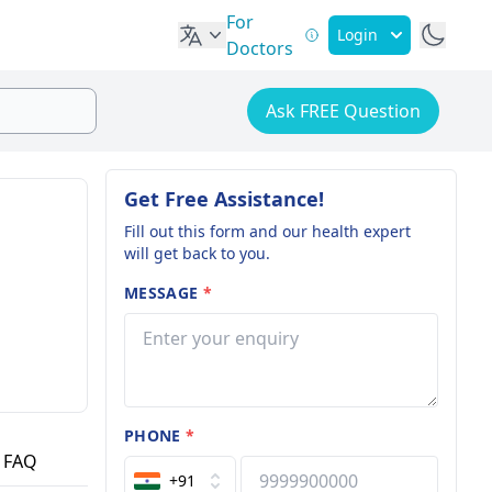
For
Login
Doctors
Ask FREE Question
Get Free Assistance!
Fill out this form and our health expert
will get back to you.
MESSAGE
*
PHONE
*
FAQ
+91