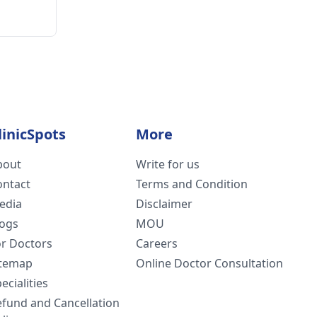
linicSpots
More
bout
Write for us
ontact
Terms and Condition
edia
Disclaimer
logs
MOU
or Doctors
Careers
itemap
Online Doctor Consultation
ecialities
efund and Cancellation