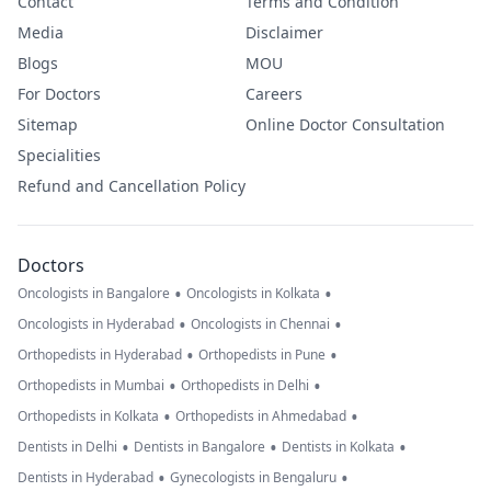
Contact
Terms and Condition
Media
Disclaimer
Blogs
MOU
For Doctors
Careers
Sitemap
Online Doctor Consultation
Specialities
Refund and Cancellation Policy
Doctors
•
•
Oncologists in Bangalore
Oncologists in Kolkata
•
•
Oncologists in Hyderabad
Oncologists in Chennai
•
•
Orthopedists in Hyderabad
Orthopedists in Pune
•
•
Orthopedists in Mumbai
Orthopedists in Delhi
•
•
Orthopedists in Kolkata
Orthopedists in Ahmedabad
•
•
•
Dentists in Delhi
Dentists in Bangalore
Dentists in Kolkata
•
•
Dentists in Hyderabad
Gynecologists in Bengaluru