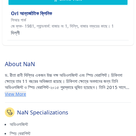
Orl আন্তর্জাতিক ক্লিনিক
সিআর পার্ক
জে ব্লক- 1981, ল্যান্ডমার্ক: বাজার নং 1, দিল্লি, বাজার নম্বরের কাছে। 1
দিল্লী
About NaN
ড. রীতা রানী দিল্লির একজন উচ্চ দক্ষ অডিওলজিস্ট এবং স্পিচ থেরাপিস্ট। চিকিৎসা
ক্ষেত্রে তার 11 বছরের অভিজ্ঞতা রয়েছে। চিকিৎসা ক্ষেত্রে অবদানের জন্য তিনি
অডিওলজিস্ট ও স্পিচ থেরাপিস্ট-২০১৫ পুরস্কারে ভূষিত হয়েছেন। তিনি 2015 সালে
ওসমানিয়া বিশ্ববিদ্যালয় থেকে এমএএসএলপি করেছেন, 2015 সালে আলী ইয়াভার জং
View More
ন্যাশনাল ইনস্টিটিউট ফর দ্য হিয়ারিং হ্যান্ডিক্যাপড, সাউদার্ন রিজিওনাল সেন্টার,
সেকেন্দ্রাবাদ, এপি, ইন্ডিয়া থেকে বক্তৃতা এবং শ্রবণে এমএসসি, ওসমানিয়া বিশ্ববিদ্যালয়
এবং হায়দ্রাবাদ থেকে বিএসসি - স্পিচ অ্যান্ড হিয়ারিং করেছেন। 2013 সালে। তিনি
NaN Specializations
রিহ্যাবিলিটেশন কাউন্সিল অফ ইন্ডিয়া (RCI) এর একজন সম্মানিত সদস্য।
অডিওলজিস্ট
স্পিচ থেরাপিস্ট