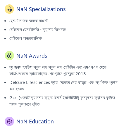
NaN Specializations
হেমাটোলজিক অনকোলজিস্ট
মেডিকেল হেমাটোলজি - ক্যান্সার বিশেষজ্ঞ
মেডিকেল অনকোলজিস্ট
NaN Awards
দ্য জনস হপকিন্স স্কুল অফ স্কুল অফ মেডিসিন এবং এমএসএফ থেকে
কার্ডিওলজিতে স্নাতকোত্তর প্রোগ্রামে পুরস্কৃত 2013
Delcure Lifesciences দ্বারা "বছরের সেরা ছাত্র" এবং স্বর্ণপদক প্রদান
করা হয়েছে
Gcri (গুজরাট ক্যানসার অ্যান্ড রিসার্চ ইনস্টিটিউট) ফুসফুসের ক্যান্সার কুইজে
প্রথম পুরস্কারে ভূষিত
NaN Education