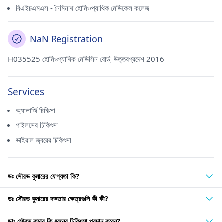
বিএইচএমএস - নৈমিনাথ হোমিওপ্যাথিক মেডিকেল কলেজ
NaN Registration
H035525 হোমিওপ্যাথিক মেডিসিন বোর্ড, উত্তরপ্রদেশ 2016
Services
অ্যালার্জি চিকিত্সা
পাইলসের চিকিৎসা
ভাইরাল জ্বরের চিকিৎসা
ডঃ সৌরভ কুমারের যোগ্যতা কি?
ডঃ সৌরভ কুমারের দক্ষতার ক্ষেত্রগুলি কী কী?
ডাঃ সৌরভ কুমার কি ধরনের চিকিৎসা প্রদান করেন?