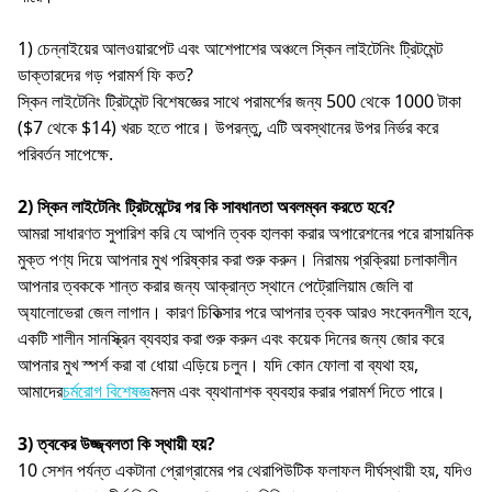
1) চেন্নাইয়ের আলওয়ারপেট এবং আশেপাশের অঞ্চলে স্কিন লাইটেনিং ট্রিটমেন্ট
ডাক্তারদের গড় পরামর্শ ফি কত?
স্কিন লাইটেনিং ট্রিটমেন্ট বিশেষজ্ঞের সাথে পরামর্শের জন্য 500 থেকে 1000 টাকা
($7 থেকে $14) খরচ হতে পারে। উপরন্তু, এটি অবস্থানের উপর নির্ভর করে
পরিবর্তন সাপেক্ষে.
2) স্কিন লাইটেনিং ট্রিটমেন্টের পর কি সাবধানতা অবলম্বন করতে হবে?
আমরা সাধারণত সুপারিশ করি যে আপনি ত্বক হালকা করার অপারেশনের পরে রাসায়নিক
মুক্ত পণ্য দিয়ে আপনার মুখ পরিষ্কার করা শুরু করুন। নিরাময় প্রক্রিয়া চলাকালীন
আপনার ত্বককে শান্ত করার জন্য আক্রান্ত স্থানে পেট্রোলিয়াম জেলি বা
অ্যালোভেরা জেল লাগান। কারণ চিকিত্সার পরে আপনার ত্বক আরও সংবেদনশীল হবে,
একটি শালীন সানস্ক্রিন ব্যবহার করা শুরু করুন এবং কয়েক দিনের জন্য জোর করে
আপনার মুখ স্পর্শ করা বা ধোয়া এড়িয়ে চলুন। যদি কোন ফোলা বা ব্যথা হয়,
আমাদের
চর্মরোগ বিশেষজ্ঞ
মলম এবং ব্যথানাশক ব্যবহার করার পরামর্শ দিতে পারে।
3) ত্বকের উজ্জ্বলতা কি স্থায়ী হয়?
10 সেশন পর্যন্ত একটানা প্রোগ্রামের পর থেরাপিউটিক ফলাফল দীর্ঘস্থায়ী হয়, যদিও