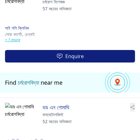
চর্মরোগ বিশেষজ্ঞ
57 বছরের অভিজ্ঞতা
সাই পলি ক্লিনিক
সোয়া কার্পেট,
চেন্নাই
+ 1 more
Enquire
Find
চর্মরোগবিদ্যা
near me
ডাঃ এন গোমাথি
কসমেটোলজিস্ট
52 বছরের অভিজ্ঞতা