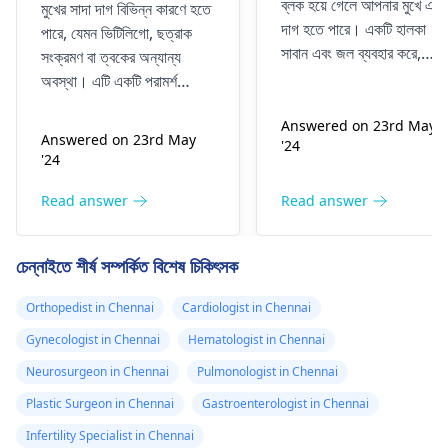
ব্লক হয়ে গেলে আপনার মুখে একট
মুখের সাদা দাগ বিভিন্ন কারণে হতে
দাগ হতে পারে। একটি হালকা
পারে, যেমন ভিটিলিগো, ছত্রাক
সাবান এবং জল ব্যবহার করে,
সংক্রমণ বা ত্বকের অন্যান্য
আপনার মুখটি দিনে দুবার আলতো
অবস্থা। এটি একটি পরামর্শ
করে পরিষ্কার করুন। সংক্রমণ
গুরুত্বপূর্ণ
চর্মরোগ বিশেষজ্ঞ
একটি
এড়াতে, দাগ স্পর্শ করা বা চেপে
Answered on 23rd May
সঠিক রোগ নির্ণয় এবং উপযুক্ত
Answered on 23rd May
'24
দেওয়া থেকে বিরত থাকুন। যদি
চিকিত্সা পেতে। সঠিক মূল্যায়ন এবং
'24
এটি অদৃশ্য না হয় বা আকার বৃদ্ধি
মানসিক শান্তির জন্য অনুগ্রহ করে
পায়, তাহলে একটি অ্যাপয়েন্টমেন্ট
একজন চর্মরোগ বিশেষজ্ঞের কাছে
Read answer
Read answer
করুন
চর্মরোগ বিশেষজ্ঞ
যত দ্রুত
যান।
সম্ভব. এটি পরিষ্কার করার জন্য,
চেন্নাইতে শীর্ষ সম্পর্কিত বিশেষ চিকিৎসক
তারা লোশন বা অন্যান্য ধরনের
চিকিত্সার সুপারিশ করতে পারে।
Orthopedist in Chennai
Cardiologist in Chennai
Gynecologist in Chennai
Hematologist in Chennai
Neurosurgeon in Chennai
Pulmonologist in Chennai
Plastic Surgeon in Chennai
Gastroenterologist in Chennai
Infertility Specialist in Chennai