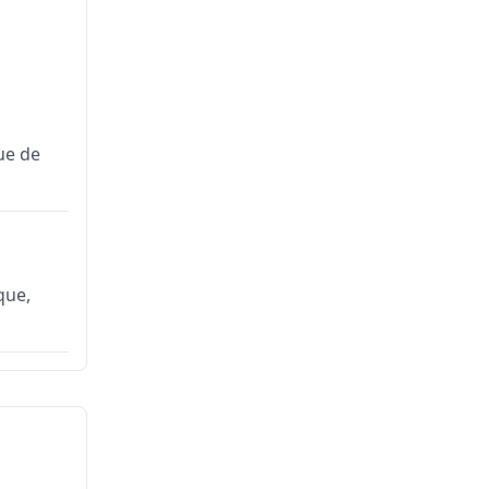
ue de
que,