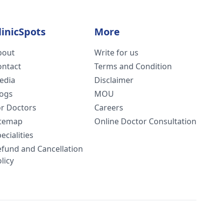
linicSpots
More
bout
Write for us
ontact
Terms and Condition
edia
Disclaimer
logs
MOU
or Doctors
Careers
itemap
Online Doctor Consultation
ecialities
efund and Cancellation
licy