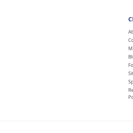
C
A
C
M
B
F
S
Sp
R
Po