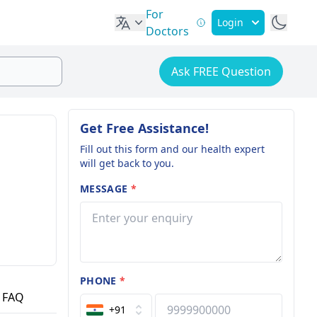
For
Login
Doctors
Ask FREE Question
Get Free Assistance!
Fill out this form and our health expert
will get back to you.
MESSAGE
*
PHONE
*
FAQ
+91