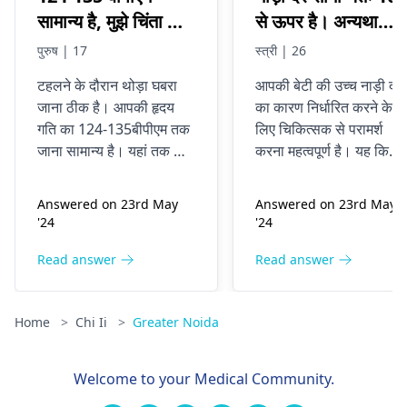
सामान्य है, मुझे चिंता भी
से ऊपर है। अन्यथा
है, मैं 17 साल का हूं और
उसका स्वास्थ्य सामान्य
पुरुष | 17
स्त्री | 26
वजन 55 किलोग्राम है,
है। मुझे क्या करना
टहलने के दौरान थोड़ा घबरा
आपकी बेटी की उच्च नाड़ी दर
मैंने 150 बीपीएम तक
चाहिए?
जाना ठीक है। आपकी हृदय
का कारण निर्धारित करने के
कुछ बढ़ोतरी देखी है,
गति का 124-135बीपीएम तक
लिए चिकित्सक से परामर्श
लेकिन केवल कुछ सेकंड
जाना सामान्य है। यहां तक ​​कि
करना महत्वपूर्ण है। यह किसी
के लिए और मेरा मानना ​​है
कभी-कभी 150बीपीएम तक की
अंतर्निहित चिकित्सीय स्थिति 
बढ़ोतरी भी हो जाती है। चिंता
कारण हो सकता है, जैसे कि
कि यह चिंता है
Answered on 23rd May
Answered on 23rd May
आपके दिल की धड़कन को तेज़
अतिसक्रिय थायरॉयड, या यह
'24
'24
कर देती है। गहरी साँस लेने या
तनाव या निर्जलीकरण जैसे
सचेत रहने जैसी विश्राम
जीवनशैली कारकों के कारण ह
Read answer
Read answer
विधियों का उपयोग करें। यदि
सकता है। डॉक्टर उसका
आपको चक्कर आ रहा है या
मूल्यांकन कर सकते हैं और
Home
>
Chi Ii
>
Greater Noida
सीने में दर्द हो रहा है, तो संपर्क
किसी भी आवश्यक उपचार की
करें
हृदय रोग विशेषज्ञ
.
सिफारिश कर सकते हैं। इस
बीच, यह सुनिश्चित करना
Welcome to your Medical Community.
महत्वपूर्ण है कि वह नियमित