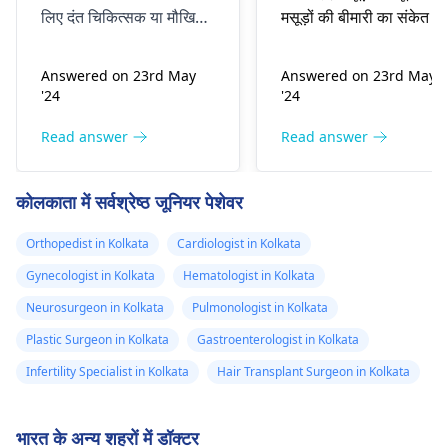
लिए दंत चिकित्सक या मौखिक
मसूड़ों की बीमारी का संकेत दे
सर्जन से परामर्श करना सबसे
सकते हैं, जो आमतौर पर
अच्छा है। ठोस खाद्य पदार्थों से
बैक्टीरिया या वायरल संक्रमण
Answered on 23rd May
Answered on 23rd May
बचें और इबुप्रोफेन जैसी ओवर-
के कारण होता है। असुविधा से
'24
'24
द-काउंटर दर्द निवारक दवाओं
राहत पाने के लिए, आप गर्म
का उपयोग करें। कृपया अवश्य
नमक वाले पानी से गरारे कर
Read answer
Read answer
पधारिए
दाँतों का
सकते हैं, कुछ भी पीने से बचें
डॉक्टर
ध्यानपूर्वक देखभाल के
और डॉक्टर को दिखाएँ।
दाँतों
कोलकाता में सर्वश्रेष्ठ जूनियर पेशेवर
लिए आएं.
का डॉक्टर
काले धब्बों के लिए
अपने मसूड़ों की जाँच करें।
Orthopedist in Kolkata
Cardiologist in Kolkata
Gynecologist in Kolkata
Hematologist in Kolkata
Neurosurgeon in Kolkata
Pulmonologist in Kolkata
Plastic Surgeon in Kolkata
Gastroenterologist in Kolkata
Infertility Specialist in Kolkata
Hair Transplant Surgeon in Kolkata
भारत के अन्य शहरों में डॉक्टर