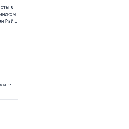
боты в
цинском
ан Рай
в
утта) и
цинской
рситет
,