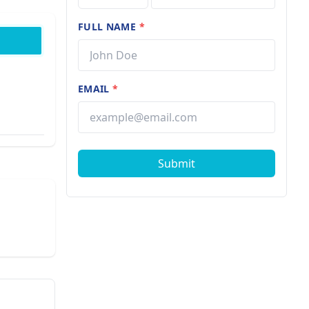
FULL NAME
*
EMAIL
*
Submit