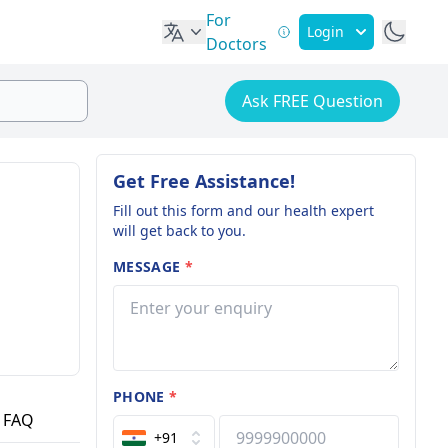
For
Login
Doctors
Ask FREE Question
Get Free Assistance!
Fill out this form and our health expert
will get back to you.
MESSAGE
*
PHONE
*
FAQ
+91