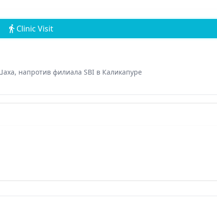
Clinic Visit
Шаха, напротив филиала SBI в Каликапуре