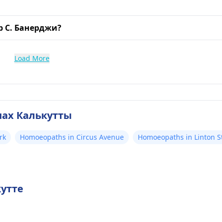
 С. Банерджи?
Load More
нах Калькутты
rk
Homoeopaths in Circus Avenue
Homoeopaths in Linton S
утте