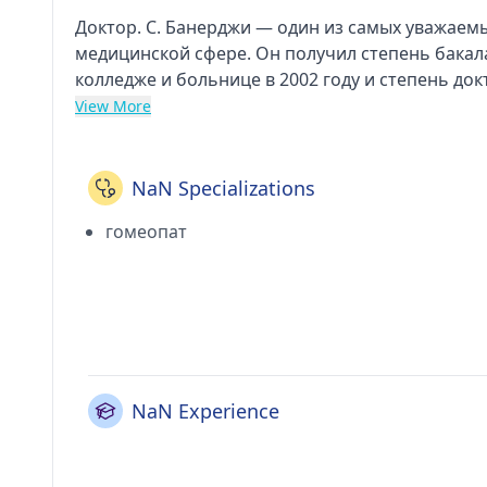
Доктор. С. Банерджи — один из самых уважаемы
медицинской сфере. Он получил степень бака
колледже и больнице в 2002 году и степень д
Нагар Раджастхан Видхьяпит в Удайпуре, Раджа
View More
практику в Центре здравоохранения и диагности
Баллиганге (Калькутта), Гомеоклиника Калькутт
Гомео-полиция в Касбе (Калькутта). Он являе
NaN Specializations
ассоциации.
гомеопат
NaN Experience