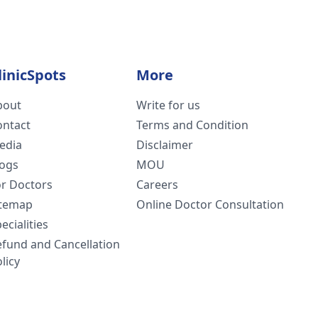
linicSpots
More
bout
Write for us
ontact
Terms and Condition
edia
Disclaimer
logs
MOU
or Doctors
Careers
itemap
Online Doctor Consultation
ecialities
efund and Cancellation
licy