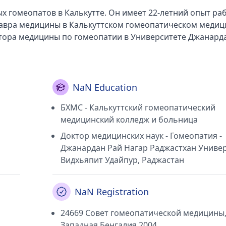
х гомеопатов в Калькутте. Он имеет 22-летний опыт ра
лавра медицины в Калькуттском гомеопатическом меди
октора медицины по гомеопатии в Университете Джанард
стхан, в 2007 году. Он осуществляет свою медицинскую
ки будущего в Каликапуре (Калькутта), Jp Homeo. Point 
ы в Парк-Цирке (Калькутта), Спарш в Мукундапуре (Кальк
тся уважаемым членом Индийской гомеопатической меди
NaN Education
БХМС - Калькуттский гомеопатический
медицинский колледж и больница
Доктор медицинских наук - Гомеопатия -
Джанардан Рай Нагар Раджастхан Униве
Видхьяпит Удайпур, Раджастан
NaN Registration
24669 Совет гомеопатической медицины
Западная Бенгалия 2004