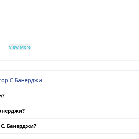
View More
октор С Банерджи
и?
Банерджи?
 С. Банерджи?