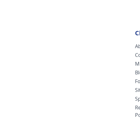
C
A
C
M
B
F
S
Sp
R
Po