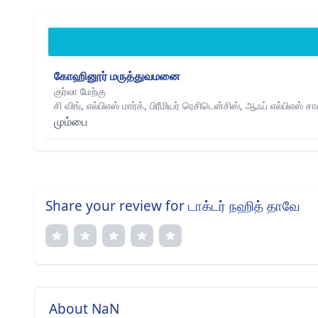
கோஹினூர் மருத்துவமனை
குர்லா மேற்கு
சி விங், எல்பிஎஸ் மார்க், பிரீமியர் ரெசிடென்சிஸ், ஆஃப் எல்பிஎஸ் 
மும்பை
Share your review for டாக்டர் நஹித் தாவே
About NaN