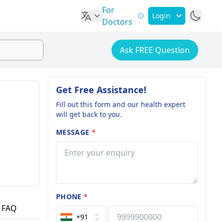
For
Login
Doctors
Ask FREE Question
Get Free Assistance!
Fill out this form and our health expert
will get back to you.
MESSAGE
*
PHONE
*
FAQ
+91