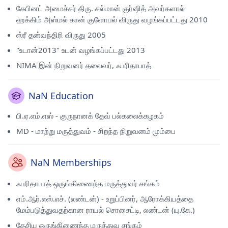
கேபினட் அமைச்சர் திரு. சல்மான் குர்ஷித் அவர்களால்
ஹக்கிம் அஸ்மல் கான் குளோபல் விருது வழங்கப்பட்டது 2010
ஸ்ரீ தன்வந்திரி விருது 2005
"உடான்2013" உடன் வழங்கப்பட்டது 2013
NIMA இன் நிறுவனர் தலைவர், ஃபரிதாபாத்
NaN Education
பி.ஏ.எம்.எஸ் - குருநானக் தேவ் பல்கலைக்கழகம்
MD - மாற்று மருத்துவம் - சிறந்த நிறுவனம் மும்பை
NaN Memberships
ஃபரிதாபாத் ஒருங்கிணைந்த மருத்துவர் சங்கம்
எம்.ஆர்.எஸ்.எச். (லண்டன்) - உறுப்பினர், ஆரோக்கியத்தை
மேம்படுத்துவதற்கான ராயல் சொசைட்டி, லண்டன் (யு.கே.)
தேசிய ஒருங்கிணைந்த மருத்துவ சங்கம்