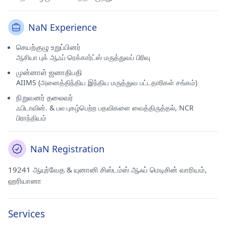
NaN Experience
செயற்குழு உறுப்பினர்
ஆசியா புக் ஆஃப் ரெக்கார்ட்ஸ் மருத்துவப் பிரிவு
முன்னாள் ஜனாதிபதி
AIIMS (அனைத்திந்திய இந்திய மருத்துவ பட்டதாரிகள் சங்கம்)
நிறுவனர் தலைவர்
ஃபிடாவின். & பல புகழ்பெற்ற பதவிகளை வைத்திருத்தல், NCR
பிராந்தியம்
NaN Registration
19241 ஆயுர்வேத & யுனானி சிஸ்டம்ஸ் ஆஃப் மெடிசின் வாரியம்,
ஹரியானா
Services