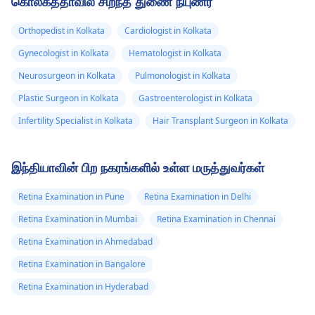
கொல்கத்தாவில் சிறந்த துணை நிபுணர்
உள்ளது, மேலும்
தெரியப்படுத்தவும்.
மருத்துவர்
நிலைமை
சரியானதா என்று நீங்கள்
மோசமடைவதற்கு முன்பு
யோசித்தால், யாரிடமாவது
ஸ்க்லெரா வீங்கி
Orthopedist in Kolkata
Cardiologist in Kolkata
உடனடியாக நீங்கள் தகுந்த
பேசுங்கள்.
கண் அறுவை
உள்ளது. என்
Gynecologist in Kolkata
Hematologist in Kolkata
சிகிச்சையைப் பெறலாம்.
சிகிச்சை நிபுணர்
லேசிக்
இமையின் தோல்
நோய் சரியான நேரத்தில்
அறுவை சிகிச்சை செய்ய
Neurosurgeon in Kolkata
Pulmonologist in Kolkata
விசித்திரமாக
சிகிச்சையளிக்கப்படாவிட்டால்,
முடிவெடுப்பதற்கு முன்,
Plastic Surgeon in Kolkata
Gastroenterologist in Kolkata
நகர்ந்தது. கையால்
கடுமையான சிக்கல்கள்
என்ன மாறிவிட்டது
Infertility Specialist in Kolkata
Hair Transplant Surgeon in Kolkata
கண்ணைத்
ஏற்படலாம்.
என்பதை அறிய உங்கள்
கண்களை கவனமாக
தொட்டால்
பரிசோதிக்க வேண்டும்.
இதழ்களை
இந்தியாவின் பிற நகரங்களில் உள்ள மருத்துவர்கள்
அசைக்கிறேன்.
Retina Examination in Pune
Retina Examination in Delhi
அவனுடைய
Retina Examination in Mumbai
Retina Examination in Chennai
இன்னொரு
கண்ணும்
Retina Examination in Ahmedabad
சிவந்திருந்தது.
Retina Examination in Bangalore
என்ன
Retina Examination in Hyderabad
நடந்திருக்கும்?