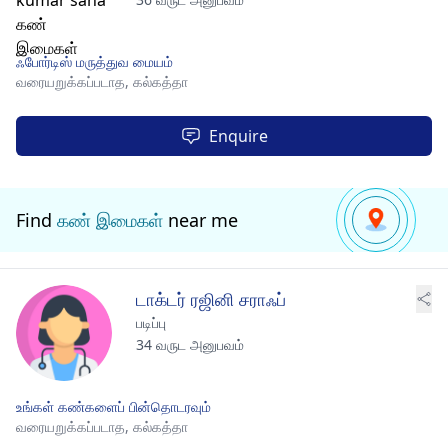
ஃபோர்டிஸ் மருத்துவ மையம்
வரையறுக்கப்படாத,
கல்கத்தா
Enquire
Find
கண் இமைகள்
near me
டாக்டர் ரஜினி சராஃப்
படிப்பு
34 வருட அனுபவம்
உங்கள் கண்களைப் பின்தொடரவும்
வரையறுக்கப்படாத,
கல்கத்தா