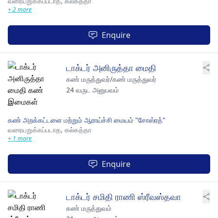
வரையறுக்கப்படாத,
கல்கத்தா
+ 2 more
Enquire
டாக்டர் அனிருத்தா மைதி
கண் மருத்துவர்/கண் மருத்துவர்
24 வருட அனுபவம்
கண் அறக்கட்டளை மற்றும் ஆராய்ச்சி மையம் "சோஸ்ரத்"
வரையறுக்கப்படாத,
கல்கத்தா
+ 1 more
Enquire
டாக்டர் சமிதி ராணி ஸ்ரீவஸ்தவா
கண் மருத்துவம்