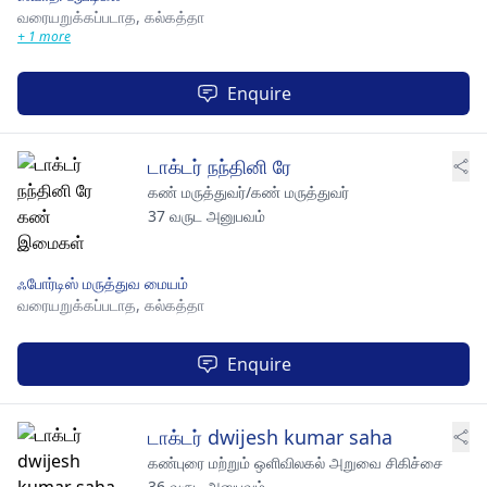
வரையறுக்கப்படாத,
கல்கத்தா
+ 1 more
Enquire
டாக்டர் நந்தினி ரே
கண் மருத்துவர்/கண் மருத்துவர்
37 வருட அனுபவம்
ஃபோர்டிஸ் மருத்துவ மையம்
வரையறுக்கப்படாத,
கல்கத்தா
Enquire
டாக்டர் dwijesh kumar saha
கண்புரை மற்றும் ஒளிவிலகல் அறுவை சிகிச்சை
36 வருட அனுபவம்