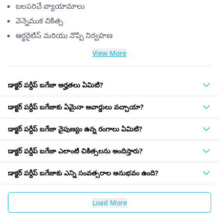
బలపరిచే వ్యాయామాలు
వెన్నెముక చికిత్స
ఆర్థరైటిస్ మరియు నొప్పి నిర్వహణ
View More
డాక్టర్ పర్దీప్ బగేజా అర్హతలు ఏమిటి?
డాక్టర్ పర్దీప్ బగేజాకు ఏమైనా అవార్డులు వచ్చాయా?
డాక్టర్ పర్దీప్ బగేజా నైపుణ్యం ఉన్న రంగాలు ఏమిటి?
డాక్టర్ పర్దీప్ బగేజా ఎలాంటి చికిత్సలను అందిస్తారు?
డాక్టర్ పర్దీప్ బగేజాకు ఎన్ని సంవత్సరాల అనుభవం ఉంది?
Load More