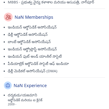
MBBS - ప్రభుత్వ వైద్య కళాశాల మరియు ఆసుపత్రి, నాగ్‌పూర్
NaN Memberships
ఇండియన్ ఆర్థోపెడిక్ అసోసియేషన్
ఢిల్లీ ఆర్థోపెడిక్ అసోసియేషన్
బాంబే ఆర్థోపెడిక్ అసోసియేషన్
ఇండియన్ ఆర్థ్రోప్లాస్టీ అసోసియేషన్
ఇండియన్ ఫుట్ అండ్ యాంకిల్ సొసైటీ
పీడియాట్రిక్ ఆర్థోపెడిక్ సొసైటీ ఆఫ్ ఇండియా
ఢిల్లీ మెడికల్ అసోసియేషన్ (DMA)
NaN Experience
దర్శకుడు/యజమాని
ఆర్థోపెడిక్ మరియు ఐ క్లినిక్
2009 -