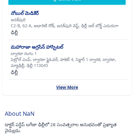
నోబుల్ మెడికేర్
జనక్‌పురి
C2-B, 62-A, అథారిటీ రోడ్, జనక్‌పురి వెస్ట్, ఢిల్లీ జల్ బోర్డ్ ఎదురుగా
ఢిల్లీ
మహారాజా అగ్రసేన్ హాస్పిటల్
ద్వారకా రంగం 1
పెట్రోల్ పంప్, ద్వారకా ఫ్లైఓవర్, పాకెట్ 4, సెక్టార్ 1 ద్వారక, ద్వారకా,
న్యూఢిల్లీ, ఢిల్లీ 110045
ఢిల్లీ
View More
About NaN
డాక్టర్ పర్దీప్ బగేజా ఢిల్లీలో 28 సంవత్సరాల అనుభవంతో ప్రఖ్యాత
వైద్యుడు.