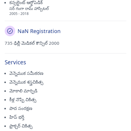
కన్సల్టెంట్ ఆర్థోపెడిక్
సర్ గంగా రామ్ హాస్పిటల్
2005 - 2018
NaN Registration
735 ఢిల్లీ మెడికల్ కౌన్సిల్ 2000
Services
వెన్నెముక సమీకరణ
వెన్నెముక శస్త్రచికిత్స
మోకాలి మార్పిడి
కీళ్ల నొప్పి చికిత్స
పాద సంరక్షణ
హిప్ భర్తీ
ఫ్రాక్చర్ చికిత్స