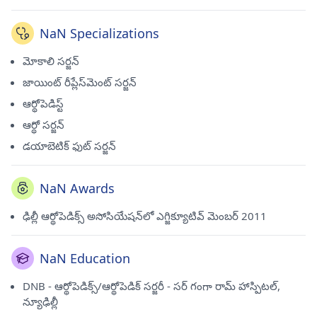
NaN Specializations
మోకాలి సర్జన్
జాయింట్ రీప్లేస్‌మెంట్ సర్జన్
ఆర్థోపెడిస్ట్
ఆర్థో సర్జన్
డయాబెటిక్ ఫుట్ సర్జన్
NaN Awards
ఢిల్లీ ఆర్థోపెడిక్స్ అసోసియేషన్‌లో ఎగ్జిక్యూటివ్ మెంబర్ 2011
NaN Education
DNB - ఆర్థోపెడిక్స్/ఆర్థోపెడిక్ సర్జరీ - సర్ గంగా రామ్ హాస్పిటల్,
న్యూఢిల్లీ