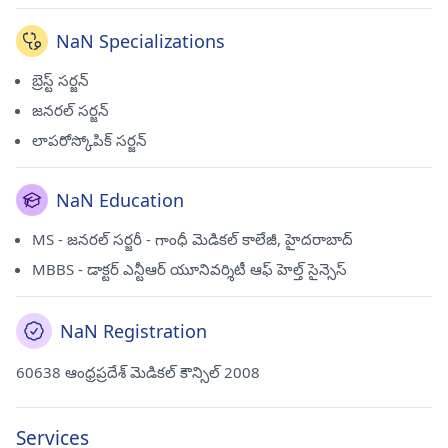
NaN Specializations
బ్రెస్ట్ సర్జన్
జనరల్ సర్జన్
లాపరోస్కోపిక్ సర్జన్
NaN Education
MS - జనరల్ సర్జరీ - గాంధీ మెడికల్ కాలేజీ, హైదరాబాద్
MBBS - డాక్టర్ ఎన్టీఆర్ యూనివర్శిటీ ఆఫ్ హెల్త్ సైన్సెస్
NaN Registration
60638 ఆంధ్రప్రదేశ్ మెడికల్ కౌన్సిల్ 2008
Services