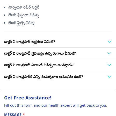
హెర్నియా రిపేర్ సర్జరీ
లేజర్ ఫిస్టులా చికిత్స
లేజర్ పైల్స్ చికిత్స
డాక్టర్ వి రాంప్రసాద్ అర్హతలు ఏమిటి?
డాక్టర్ వి రాంప్రసాద్ నైపుణ్యం ఉన్న రంగాలు ఏమిటి?
డాక్టర్ వి రాంప్రసాద్ ఎలాంటి చికిత్సలు అందిస్తారు?
డాక్టర్ వి రాంప్రసాద్‌కి ఎన్ని సంవత్సరాల అనుభవం ఉంది?
Get Free Assistance!
Fill out this form and our health expert will get back to you.
MESSAGE
*