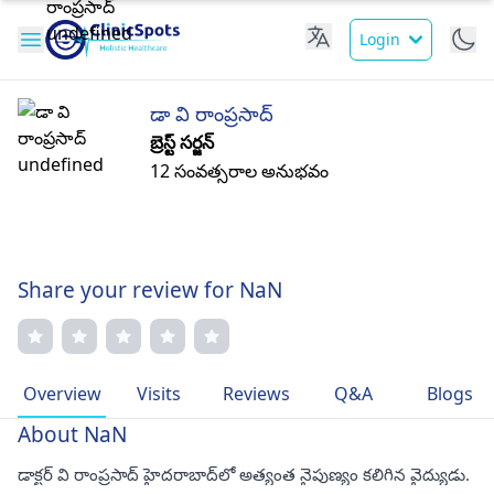
Login
డా వి రాంప్రసాద్
బ్రెస్ట్ సర్జన్
12 సంవత్సరాల అనుభవం
Share your review for NaN
Overview
Visits
Reviews
Q&A
Blogs
About NaN
డాక్టర్ వి రాంప్రసాద్ హైదరాబాద్‌లో అత్యంత నైపుణ్యం కలిగిన వైద్యుడు.