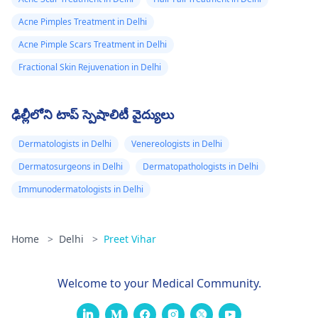
ఖర్చులతో వాటిని తాకకుండా
ఉండండి.
Acne Pimples Treatment in Delhi
Acne Pimple Scars Treatment in Delhi
Fractional Skin Rejuvenation in Delhi
ఢిల్లీలోని టాప్ స్పెషాలిటీ వైద్యులు
Dermatologists in Delhi
Venereologists in Delhi
Dermatosurgeons in Delhi
Dermatopathologists in Delhi
Immunodermatologists in Delhi
Home
>
Delhi
>
Preet Vihar
Welcome to your Medical Community.