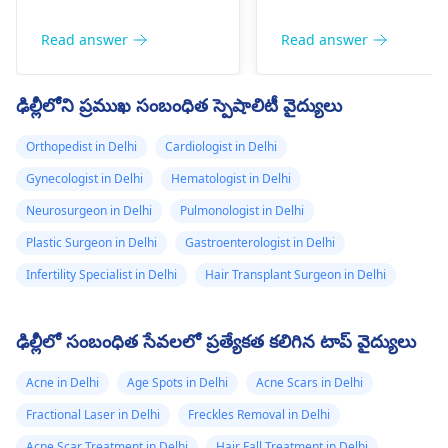
కార్టికోస్టెరాయిడ్స్‌ను కలిగి
చేస్తుంది మరియు రక్తస్రావం
ఉన్నప్పటికీ, ఇవి మంటను
దారితీస్తుంది. మరోవైపు, వేడ
Read answer
Read answer
తగ్గించడంలో ప్రసిద్ధి
మరియు ఎరుపు యోని కలిగ
చెందినప్పటికీ, స్టెరాయిడ్-
ఉంటే మీకు ఇన్ఫెక్షన్ ఉందని
ఢిల్లీలోని ప్రముఖ సంబంధిత స్పెషాలిటీ వైద్యులు
ప్రేరిత రోసేసియా లేదా
అర్థం. బట్ మరియు యోని
మరేదైనా కారణాల వల్ల అవి
సమస్యలు రెండింటినీ నయ
Orthopedist in Delhi
Cardiologist in Delhi
దీర్ఘకాలంలో మీ మొటిమలను
చేయడానికి, మీ రోజువారీ
Gynecologist in Delhi
Hematologist in Delhi
మరింత తీవ్రతరం చేస్తాయి.
నీటి తీసుకోవడం పెంచడానిక
ఆయిల్, బ్యాక్టీరియా
ప్రయత్నించండి; మీ
Neurosurgeon in Delhi
Pulmonologist in Delhi
మరియు డెడ్ స్కిన్ సెల్స్‌తో
ఆహారంలో అధిక ఫైబర్
Plastic Surgeon in Delhi
Gastroenterologist in Delhi
రంధ్రాలు మూసుకుపోయి
ఆహారాలను కూడా
Infertility Specialist in Delhi
Hair Transplant Surgeon in Delhi
మొటిమలు ఏర్పడతాయి. మీ
చేర్చుకోండి. చివరగా, వైద్యున
చర్మాన్ని సాధారణ స్థితికి
సందర్శించండి
చర్మవ్యాధి
తీసుకురావడానికి, తేలికపాటి
నిపుణుడు
వృత్తిపరమైన
ఢిల్లీలో సంబంధిత సేవలలో ప్రత్యేకత కలిగిన టాప్ వైద్యులు
క్లెన్సర్ మరియు నూనె లేని
చికిత్స కోసం.
మాయిశ్చరైజర్‌ను
Acne in Delhi
Age Spots in Delhi
Acne Scars in Delhi
ఉపయోగించడం మంచిది.
Fractional Laser in Delhi
Freckles Removal in Delhi
మరీ ముఖ్యంగా, అన్ని
Acne Scar Treatment in Delhi
Hair Fall Treatment in Delhi