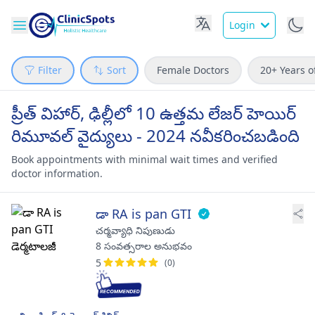
Login
Filter
Sort
Female Doctors
20+ Years o
ప్రీత్ విహార్, ఢిల్లీలో 10 ఉత్తమ లేజర్ హెయిర్
రిమూవల్ వైద్యులు - 2024 నవీకరించబడింది
Book appointments with minimal wait times and verified
doctor information.
డా RA is pan GTI
చర్మవ్యాధి నిపుణుడు
8 సంవత్సరాల అనుభవం
5
(0)