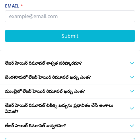
EMAIL
*
Submit
లేజర్ హెయిర్ రిమూవల్ శాశ్వత పరిష్కారమా?
బెంగళూరులో లేజర్ హెయిర్ రిమూవల్ ఖర్చు ఎంత?
ముంబైలో లేజర్ హెయిర్ రిమూవల్ ఖర్చు ఎంత?
లేజర్ హెయిర్ రిమూవల్ చికిత్స ఖర్చును ప్రభావితం చేసే అంశాలు
ఏమిటి?
లేజర్ హెయిర్ రిమూవల్ శాశ్వతమా?