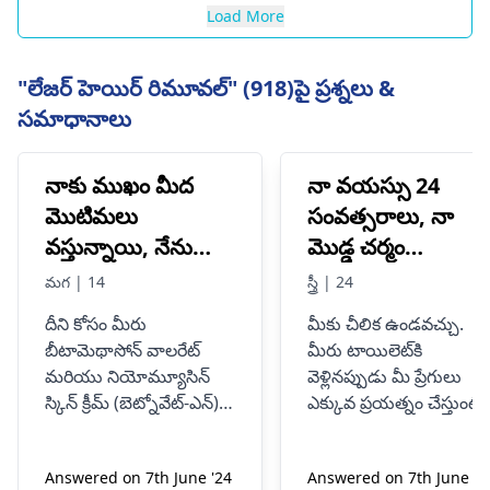
Load More
"లేజర్ హెయిర్ రిమూవల్" (918)పై ప్రశ్నలు &
సమాధానాలు
నాకు ముఖం మీద
నా వయస్సు 24
మొటిమలు
సంవత్సరాలు, నా
వస్తున్నాయి, నేను
మొడ్డ చర్మం
బీటామెథాసోన్
ఊడిపోతోంది మరియ
మగ | 14
స్త్రీ | 24
వాలరేట్ మరియు
ప్రేగు బయటకు
దీని కోసం మీరు
మీకు చీలిక ఉండవచ్చు.
నియోమైసిన్ స్కిన్ క్రీమ్
వచ్చినప్పుడు నాకు
బీటామెథాసోన్ వాలరేట్
మీరు టాయిలెట్‌కి
వాడుతున్నాను.
రక్తస్రావం అవుతుంది,
మరియు నియోమ్యూసిన్
వెళ్లినప్పుడు మీ ప్రేగులు
బెట్నోవేట్-ఎన్
నా యోని ఎర్రగా
స్కిన్ క్రీమ్ (బెట్నోవేట్-ఎన్)
ఎక్కువ ప్రయత్నం చేస్తుంటే
ఉంటుంది మరియు
ఉపయోగించడం గురించి
ఇది జరుగుతుంది. ఇది మీ
ఒకటికి రెండుసార్లు
బమ్ దగ్గర ఒక రకమైన కట్.
వేడి ఉష్ణోగ్రత ఉంది.
Answered on 7th June '24
Answered on 7th June '2
ఆలోచించాలి. ఈ లేపనాలు
ఇది విసర్జనను బాధాకరంగా