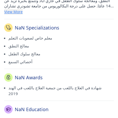
النطق، ومعالجة سلوك الطفل في غازي أباد وتتمتع بخبرة تزيد عن
14 عامًا. حصل على درجة البكالوريوس من جامعة تشودري تشاران
سينغ، ميروت في عام 2009 والماجستير من جامعة تشودري تشاران
View More
سينغ، ميروت في عام 2011. ويعمل حاليًا في The Wings -
Association For Develpoment في Indirapuram (غازي آباد)
وThe Wings - Association For Develpoment في القطاع.
NaN Specializations
122(نويدا).
معلم خاص لصعوبات التعلم
معالج النطق
معالج سلوك الطفل
أخصائي السمع
NaN Awards
شهادة في العلاج باللعب من جمعية العلاج باللعب في الهند
2019
NaN Education