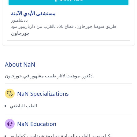
مستشفى الأيدي الآمنة
بادشاهبور
طريق سوهنا جورجاون، قطاع 66، بالقرب من دارباريبور مود
جورجاون
About NaN
دكتور. موهيت لاثار طبيب مشهور في جورجاون.
NaN Specializations
الطب الباطني
NaN Education
بكالوريوس الطب والجراحة - جامعة شيفاجي، كولهابور