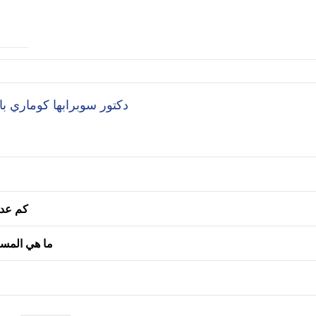
Asked Questions (FAQ's) for دكتور سوبرابها كوماري باتنايك
كم عدد 
ما هي المست