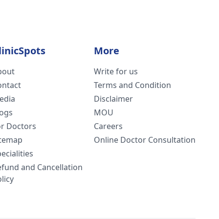
linicSpots
More
bout
Write for us
ontact
Terms and Condition
edia
Disclaimer
logs
MOU
or Doctors
Careers
itemap
Online Doctor Consultation
ecialities
efund and Cancellation
licy