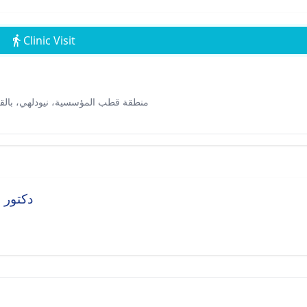
Clinic Visit
منطقة قطب المؤسسية، نيودلهي، بالقرب من مول فاسانت سك
دكتور سوبرا