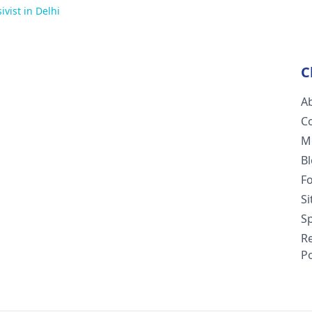
ivist in Delhi
C
A
C
M
B
F
S
Sp
R
Po