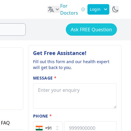
For
Login
Doctors
Ask FREE Question
Get Free Assistance!
Fill out this form and our health expert
will get back to you.
MESSAGE
*
PHONE
*
FAQ
+91