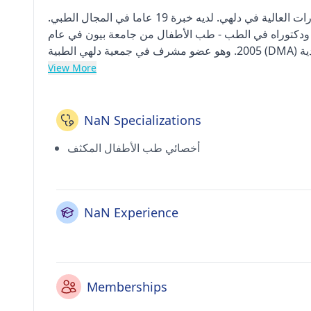
د. الدكتورة سوبرابها باتنايك هي أخصائية العناية المركزة للأطفال ذات المهارات العالية في دلهي. لديه خبرة 19 عاما في المجال الطبي.
صل على بكالوريوس الطب والجراحة من جامعة كوفيمبو في عام 2000 ودكتوراه في الطب - طب الأطفال من جامعة بيون في عام
View More
NaN Specializations
أخصائي طب الأطفال المكثف
NaN Experience
Memberships