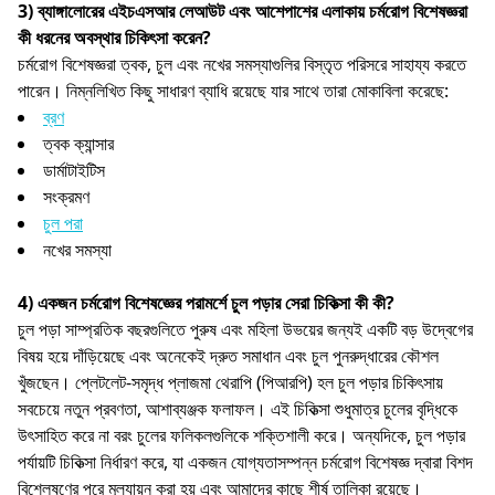
3) ব্যাঙ্গালোরের এইচএসআর লেআউট এবং আশেপাশের এলাকায় চর্মরোগ বিশেষজ্ঞরা
কী ধরনের অবস্থার চিকিৎসা করেন?
চর্মরোগ বিশেষজ্ঞরা ত্বক, চুল এবং নখের সমস্যাগুলির বিস্তৃত পরিসরে সাহায্য করতে
পারেন। নিম্নলিখিত কিছু সাধারণ ব্যাধি রয়েছে যার সাথে তারা মোকাবিলা করেছে:
ব্রণ
ত্বক ক্যান্সার
ডার্মাটাইটিস
সংক্রমণ
চুল পরা
নখের সমস্যা
4) একজন চর্মরোগ বিশেষজ্ঞের পরামর্শে চুল পড়ার সেরা চিকিত্সা কী কী?
চুল পড়া সাম্প্রতিক বছরগুলিতে পুরুষ এবং মহিলা উভয়ের জন্যই একটি বড় উদ্বেগের
বিষয় হয়ে দাঁড়িয়েছে এবং অনেকেই দ্রুত সমাধান এবং চুল পুনরুদ্ধারের কৌশল
খুঁজছেন। প্লেটলেট-সমৃদ্ধ প্লাজমা থেরাপি (পিআরপি) হল চুল পড়ার চিকিৎসায়
সবচেয়ে নতুন প্রবণতা, আশাব্যঞ্জক ফলাফল। এই চিকিত্সা শুধুমাত্র চুলের বৃদ্ধিকে
উৎসাহিত করে না বরং চুলের ফলিকলগুলিকে শক্তিশালী করে। অন্যদিকে, চুল পড়ার
পর্যায়টি চিকিত্সা নির্ধারণ করে, যা একজন যোগ্যতাসম্পন্ন চর্মরোগ বিশেষজ্ঞ দ্বারা বিশদ
বিশ্লেষণের পরে মূল্যায়ন করা হয় এবং আমাদের কাছে শীর্ষ তালিকা রয়েছে।