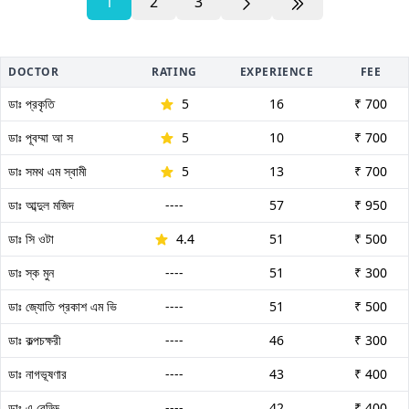
1
2
3
DOCTOR
RATING
EXPERIENCE
FEE
ডাঃ প্রকৃতি
5
16
₹ 700
ডাঃ পূবম্মা আ স
5
10
₹ 700
ডাঃ সমথ এম স্বামী
5
13
₹ 700
ডাঃ আব্দুল মজিদ
----
57
₹ 950
ডাঃ সি ওটা
4.4
51
₹ 500
ডাঃ স্ক মুন
----
51
₹ 300
ডাঃ জ্যোতি প্রকাশ এম ভি
----
51
₹ 500
ডাঃ কল্পচক্ষরী
----
46
₹ 300
ডাঃ নাগভূষণার
----
43
₹ 400
ডাঃ এ রেড্ডি
----
42
₹ 400