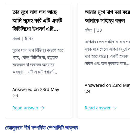
তার মুখে সাদা দাগ আছে
আমার মুখে দাগ দয়া করে
আমি সন্দেহ করি এটি একটি
আমাকে সাহায্য করুন
ভিটিলিগো উপসর্গ এটি
মহিলা | 38
একটি ভিটিলিগো বা অন্য
মহিলা | 6 মাস
আপনার তেল গ্রন্থি বা ঘাম গ্রন্থ
জিনিস হতে পারে
ব্লক হয়ে গেলে আপনার মুখে একট
মুখের সাদা দাগ বিভিন্ন কারণে হতে
দাগ হতে পারে। একটি হালকা
পারে, যেমন ভিটিলিগো, ছত্রাক
সাবান এবং জল ব্যবহার করে,
সংক্রমণ বা ত্বকের অন্যান্য
আপনার মুখটি দিনে দুবার আলতো
অবস্থা। এটি একটি পরামর্শ
করে পরিষ্কার করুন। সংক্রমণ
গুরুত্বপূর্ণ
চর্মরোগ বিশেষজ্ঞ
একটি
এড়াতে, দাগ স্পর্শ করা বা চেপে
Answered on 23rd May
সঠিক রোগ নির্ণয় এবং উপযুক্ত
Answered on 23rd May
'24
দেওয়া থেকে বিরত থাকুন। যদি
চিকিত্সা পেতে। সঠিক মূল্যায়ন এবং
'24
এটি অদৃশ্য না হয় বা আকার বৃদ্ধি
মানসিক শান্তির জন্য অনুগ্রহ করে
পায়, তাহলে একটি অ্যাপয়েন্টমেন্ট
একজন চর্মরোগ বিশেষজ্ঞের কাছে
Read answer
Read answer
করুন
চর্মরোগ বিশেষজ্ঞ
যত দ্রুত
যান।
সম্ভব. এটি পরিষ্কার করার জন্য,
বেঙ্গালুরুতে শীর্ষ সম্পর্কিত স্পেশালিটি ডাক্তার
তারা লোশন বা অন্যান্য ধরনের