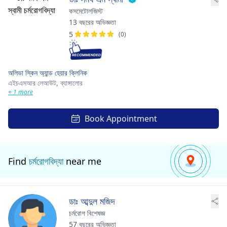
কসমেটোলজিস্ট
13 বছরের অভিজ্ঞতা
5
(0)
অলিভা স্কিন অ্যান্ড হেয়ার ক্লিনিক
এইচএসআর লেআউট,
ব্যাঙ্গালোর
+ 1 more
Book Appointment
Find
চর্মরোগবিদ্যা
near me
ডাঃ আব্দুল মজিদ
চর্মরোগ বিশেষজ্ঞ
57 বছরের অভিজ্ঞতা