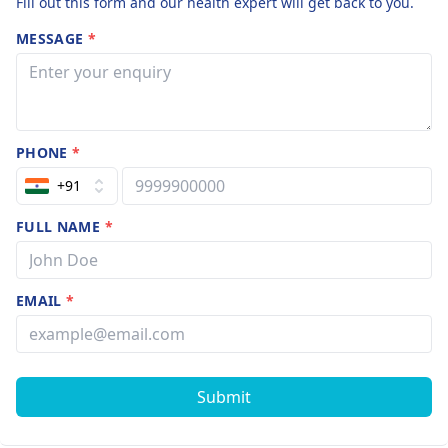
Fill out this form and our health expert will get back to you.
MESSAGE
*
PHONE
*
+91
FULL NAME
*
EMAIL
*
Submit