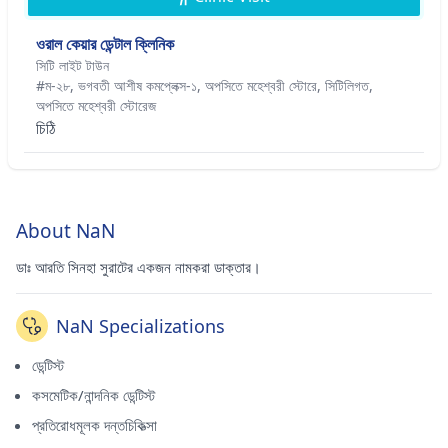
ওরাল কেয়ার ডেন্টাল ক্লিনিক
সিটি লাইট টাউন
#ম-২৮, ভগবতী আশীষ কমপ্লেক্স-১, অপসিতে মহেশ্বরী স্টোরে, সিটিলিগত,
অপসিতে মহেশ্বরী স্টোরেজ
চিঠি
About NaN
ডাঃ আরতি সিনহা সুরাটের একজন নামকরা ডাক্তার।
NaN Specializations
ডেন্টিস্ট
কসমেটিক/নান্দনিক ডেন্টিস্ট
প্রতিরোধমূলক দন্তচিকিত্সা