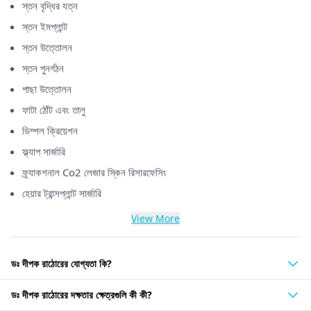
স্তন বৃদ্ধির যত্ন
স্তন ইমপ্লান্ট
স্তন উত্তোলন
স্তন পুনর্গঠন
পাছা উত্তোলন
ফাটা ঠোঁট এবং তালু
ডিম্পল ক্রিয়েশন
ফ্ল্যাপ সার্জারি
ফ্র্যাকশনাল Co2 লেজার স্কিন রিসারফেসিং
হেয়ার ট্রান্সপ্লান্ট সার্জারি
View More
ডঃ দীপক রাঠোরের যোগ্যতা কি?
ডঃ দীপক রাঠোরের দক্ষতার ক্ষেত্রগুলি কী কী?