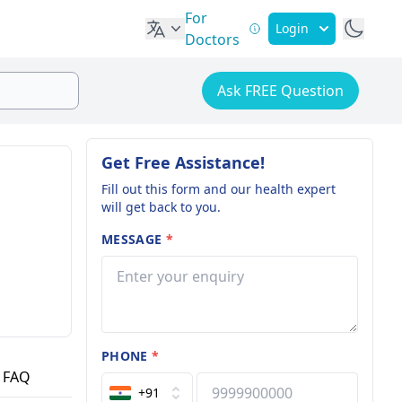
For
Login
Doctors
Ask FREE Question
Get Free Assistance!
Fill out this form and our health expert
will get back to you.
MESSAGE
*
PHONE
*
FAQ
+91