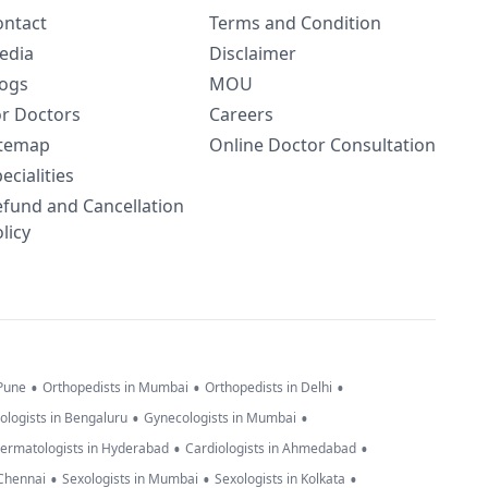
ontact
Terms and Condition
edia
Disclaimer
logs
MOU
or Doctors
Careers
itemap
Online Doctor Consultation
ecialities
efund and Cancellation
licy
•
•
•
 Pune
Orthopedists in Mumbai
Orthopedists in Delhi
•
•
ologists in Bengaluru
Gynecologists in Mumbai
•
•
ermatologists in Hyderabad
Cardiologists in Ahmedabad
•
•
•
 Chennai
Sexologists in Mumbai
Sexologists in Kolkata