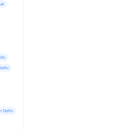
gar
lhi
Delhi
in Delhi