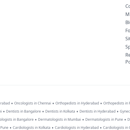
C
M
B
F
S
Sp
R
Po
•
•
•
erabad
Oncologists in Chennai
Orthopedists in Hyderabad
Orthopedists in
•
•
•
•
hi
Dentists in Bangalore
Dentists in Kolkata
Dentists in Hyderabad
Gynec
•
•
•
logists in Bangalore
Dermatologists in Mumbai
Dermatologists in Pune
D
•
•
•
n Pune
Cardiologists in Kolkata
Cardiologists in Hyderabad
Cardiologists in