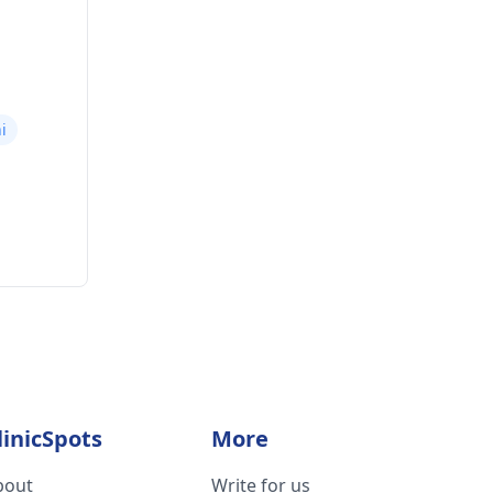
i
linicSpots
More
bout
Write for us