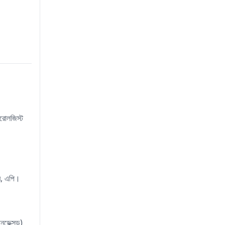
ারোলজিস্ট
রি, এপি।
ইনডেক্সড)