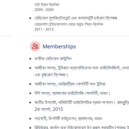
তাই স্কিন ক্লিনিক
2009 - 2009
মেডিকেল সুপারিনটেনডেন্ট এবং কনসালটেন্ট চর্মরোগ বিশেষজ্ঞ
হেয়ারলাইন ইন্টারন্যাশনাল হেয়ার অ্যান্ড স্কিন ক্লিনিক
2011 - 2013
Memberships
কর্ণাটক মেডিকেল কাউন্সিল
আজীবন সদস্য, ইন্ডিয়ান অ্যাসোসিয়েশন অফ ডার্মাটোলজিস্ট, ভেন
এবং কুষ্ঠরোগ বিশেষজ্ঞ।
আজীবন সদস্য, জেরিয়াট্রিক সোসাইটি অফ ইন্ডিয়া
ইসি সদস্য, ব্যাঙ্গালোর ডার্মাটোলজি সোসাইটি, ভারত।
জাতীয় উপদেষ্টা, কমিউনিটি ডার্মাটোলজির প্রথম সম্মেলন। রাজমুন্দ্
2রা আগস্ট, 2015
সহযোগী, ডিগনিটি ফাউন্ডেশন, ব্যাঙ্গালোর, ভারত
রিভিউয়ার, জার্নাল অফ নিউরোসায়েন্স ইন রুরাল প্র্যাকটিস (পাবমড 