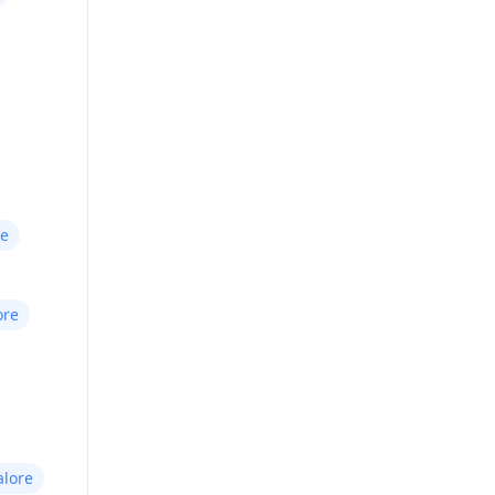
re
ore
alore