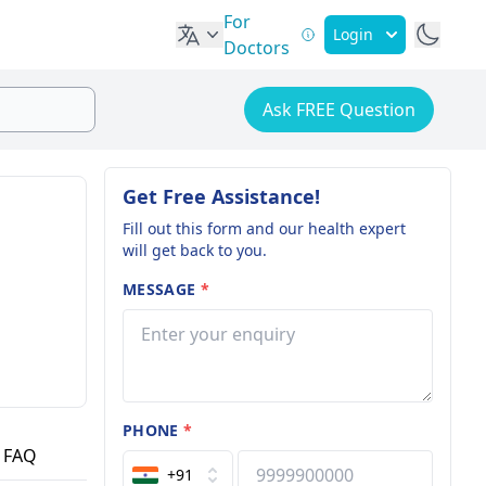
For
Login
Doctors
Ask FREE Question
Get Free Assistance!
Fill out this form and our health expert
will get back to you.
MESSAGE
*
PHONE
*
FAQ
+91