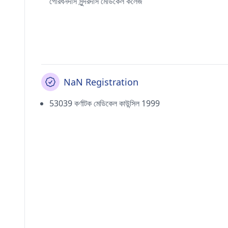
গোরধনদাস সুন্দরদাস মেডিকেল কলেজ
NaN Registration
53039 কর্ণাটক মেডিকেল কাউন্সিল 1999