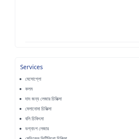
Services
মেসোগ্লো
কলম
দাদ জন্য লেজার চিকিত্সা
মেলানোমা চিকিত্সা
বলি চিকিৎসা
ভগ্নাংশ লেজার
মেডিকেল ভিটিলিগো চিকিত্সা