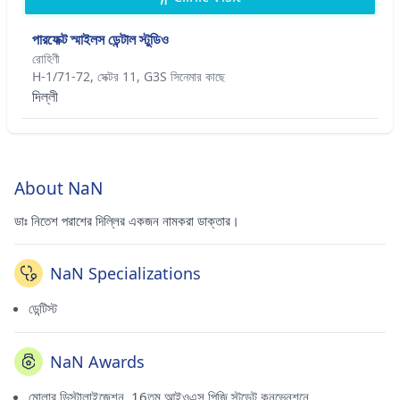
পারফেক্ট স্মাইলস ডেন্টাল স্টুডিও
রোহিণী
H-1/71-72, সেক্টর 11, G3S সিনেমার কাছে
দিল্লী
About NaN
ডাঃ নিতেশ পরাশের দিল্লির একজন নামকরা ডাক্তার।
NaN Specializations
ডেন্টিস্ট
NaN Awards
মোলার ডিস্টালাইজেশন, 16তম আইওএস পিজি স্টুডেন্ট কনভেনশনে,