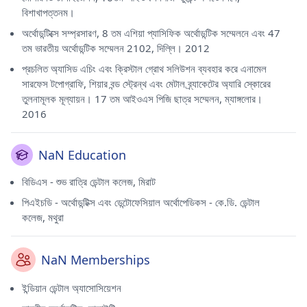
বিশাখাপত্তনম।
অর্থোডন্টিক্সে সম্প্রসারণ, 8 তম এশিয়া প্যাসিফিক অর্থোডন্টিক সম্মেলনে এবং 47
তম ভারতীয় অর্থোডন্টিক সম্মেলন 2102, দিল্লি। 2012
প্রচলিত অ্যাসিড এচিং এবং ক্রিস্টাল গ্রোথ সলিউশন ব্যবহার করে এনামেল
সারফেস টপোগ্রাফি, শিয়ার বন্ড স্ট্রেন্থ এবং মেটাল ব্র্যাকেটের অ্যারি স্কোরের
তুলনামূলক মূল্যায়ন। 17 তম আইওএস পিজি ছাত্র সম্মেলন, ম্যাঙ্গলোর।
2016
NaN Education
বিডিএস - শুভ রাত্রি ডেন্টাল কলেজ, মিরাট
পিএইচডি - অর্থোডন্টিক্স এবং ডেন্টোফেসিয়াল অর্থোপেডিকস - কে.ডি. ডেন্টাল
কলেজ, মথুরা
NaN Memberships
ইন্ডিয়ান ডেন্টাল অ্যাসোসিয়েশন