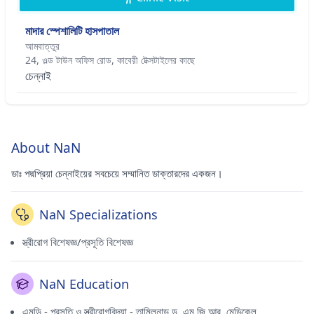
মাদার স্পেশালিটি হাসপাতাল
আমবাত্তুর
24, ওল্ড টাউন অফিস রোড, কাবেরী টেক্সটাইলের কাছে
চেন্নাই
About NaN
ডাঃ পদ্মপ্রিয়া চেন্নাইয়ের সবচেয়ে সম্মানিত ডাক্তারদের একজন।
NaN Specializations
স্ত্রীরোগ বিশেষজ্ঞ/প্রসূতি বিশেষজ্ঞ
NaN Education
এমডি - প্রসূতি ও স্ত্রীরোগবিদ্যা - তামিলনাড়ু ড. এম.জি.আর. মেডিকেল