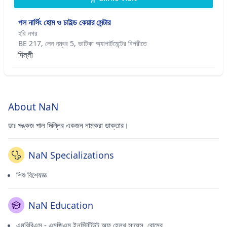
পল নার্সিং হোম ও চাইল্ড কেয়ার সেন্টার
হরি নগর
BE 217, লেন নম্বর 5, ভাটিকা অ্যাপার্টমেন্টের বিপরীতে
দিল্লী
About NaN
ডাঃ পঙ্কজ পাল দিল্লির একজন নামকরা ডাক্তার।
NaN Specializations
শিশু বিশেষজ্ঞ
NaN Education
এমবিবিএস - এমজিএম ইনস্টিটিউট অফ হেলথ সায়েন্স, বোম্বে