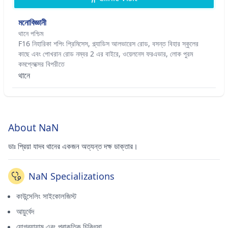
মনোবিজ্ঞানী
থানে পশ্চিম
F16 নিহারিকা শপিং প্রিমিসেস, গ্ল্যাডিস আলভারেস রোড, বসন্ত বিহার স্কুলের
কাছে এবং পোখরান রোড নম্বর 2 এর বাইরে, ওয়েলনেস ফরএভার, লোক পুরম
কমপ্লেক্সের বিপরীতে
থানে
About NaN
ডাঃ প্রিয়া যাদব থানের একজন অত্যন্ত দক্ষ ডাক্তার।
NaN Specializations
কাউন্সেলিং সাইকোলজিস্ট
আয়ুর্বেদ
যোগব্যায়াম এবং প্রাকৃতিক চিকিৎসা