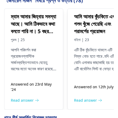
"জেনারেল সার্জন" বিষয়ে প্রশ্ন ও উত্তর (78)
ম্যাম আমার জিহ্বায় সমস্যা
আমি আমার কুঁচকিতে একট
আছে। আমি ঠিকভাবে কথা
গলদ খুঁজে পেয়েছি এবং
বলতে পারি না। 5 বছর
পরামর্শের প্রয়োজন
আগে আমি আমার জিভ টাই
পুরুষ | 25
মহিলা | 23
অপারেশন করেছিলাম। দয়া
আপনি পরিদর্শন করা
এটি ঠিক কুঁচকিতে থাকলে এটি
করে আমাকে বলুন যে
প্রয়োজন
প্লাস্টিক
লিম্ফ নোড হতে পারে .যদি এটি
প্লাস্টিক সার্জারি আমাকে
সার্জন
ব্যক্তিগতভাবে যেহেতু
যোনি এলাকার কাছাকাছি হয় তবে
সঠিকভাবে কথা বলতে
বয়সের মতো অনেক কারণ রয়েছে যা
এটি বার্থোলিন সিস্ট বা ফোড়া হতে
সাহায্য করতে পারে
চিকিৎসার লাইন নির্ধারণ করবে।
পারে৷ স্পষ্টতার জন্য স্ত্রীরোগ
বিশেষজ্ঞের কাছে যান
Answered on 23rd May
Answered on 12th July '2
'24
Read answer
Read answer
থানে শীর্ষ সম্পর্কিত বিশেষজ্ঞ ডাক্তার