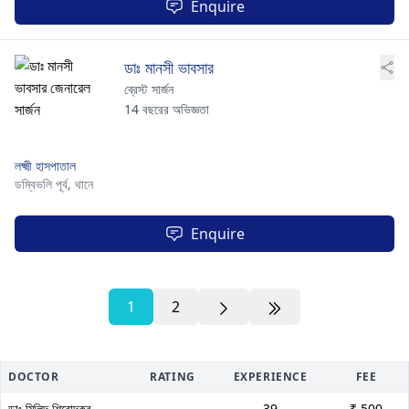
Enquire
ডাঃ মানসী ভাবসার
ব্রেস্ট সার্জন
14 বছরের অভিজ্ঞতা
লক্ষ্মী হাসপাতাল
ডম্বিভলি পূর্ব,
থানে
Enquire
1
2
DOCTOR
RATING
EXPERIENCE
FEE
ডাঃ মিলিন্দ শিরোদকর
----
39
₹ 500