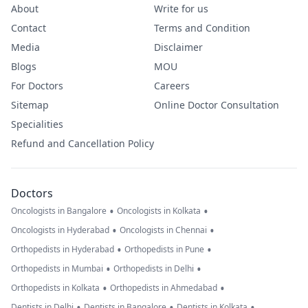
About
Write for us
Contact
Terms and Condition
Media
Disclaimer
Blogs
MOU
For Doctors
Careers
Sitemap
Online Doctor Consultation
Specialities
Refund and Cancellation Policy
Doctors
•
•
Oncologists in Bangalore
Oncologists in Kolkata
•
•
Oncologists in Hyderabad
Oncologists in Chennai
•
•
Orthopedists in Hyderabad
Orthopedists in Pune
•
•
Orthopedists in Mumbai
Orthopedists in Delhi
•
•
Orthopedists in Kolkata
Orthopedists in Ahmedabad
•
•
•
Dentists in Delhi
Dentists in Bangalore
Dentists in Kolkata