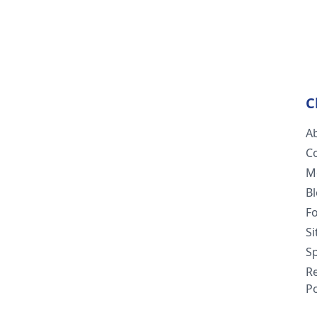
C
A
C
M
B
F
S
Sp
R
Po