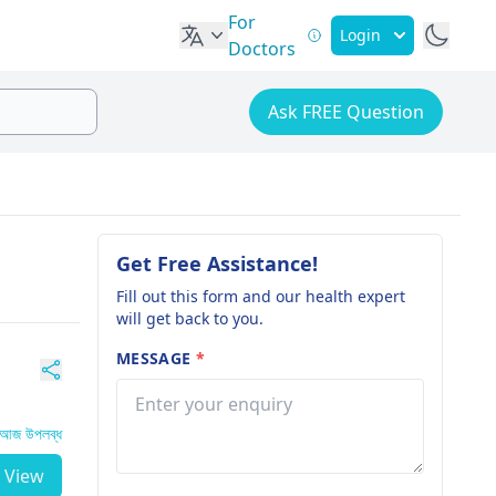
For
Login
Doctors
Ask FREE Question
Get Free Assistance!
Fill out this form and our health expert
will get back to you.
MESSAGE
*
আজ উপলব্ধ
View