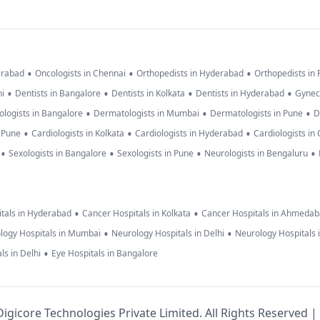
•
•
•
erabad
Oncologists in Chennai
Orthopedists in Hyderabad
Orthopedists in
•
•
•
•
hi
Dentists in Bangalore
Dentists in Kolkata
Dentists in Hyderabad
Gynec
•
•
•
logists in Bangalore
Dermatologists in Mumbai
Dermatologists in Pune
D
•
•
•
n Pune
Cardiologists in Kolkata
Cardiologists in Hyderabad
Cardiologists in
•
•
•
•
Sexologists in Bangalore
Sexologists in Pune
Neurologists in Bengaluru
•
•
tals in Hyderabad
Cancer Hospitals in Kolkata
Cancer Hospitals in Ahmeda
•
•
logy Hospitals in Mumbai
Neurology Hospitals in Delhi
Neurology Hospitals 
•
ls in Delhi
Eye Hospitals in Bangalore
igicore Technologies Private Limited. All Rights Reserved |