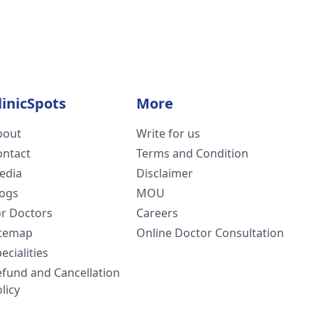
linicSpots
More
bout
Write for us
ontact
Terms and Condition
edia
Disclaimer
logs
MOU
or Doctors
Careers
itemap
Online Doctor Consultation
ecialities
efund and Cancellation
licy