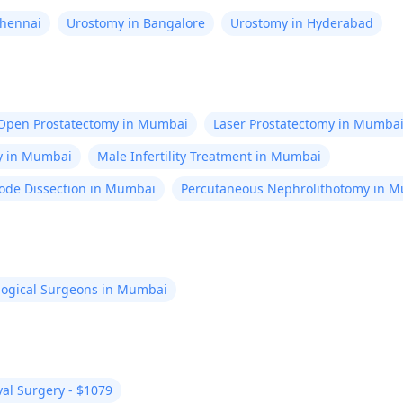
Chennai
Urostomy in Bangalore
Urostomy in Hyderabad
Open Prostatectomy in Mumbai
Laser Prostatectomy in Mumba
ry in Mumbai
Male Infertility Treatment in Mumbai
ode Dissection in Mumbai
Percutaneous Nephrolithotomy in 
logical Surgeons in Mumbai
al Surgery - $1079