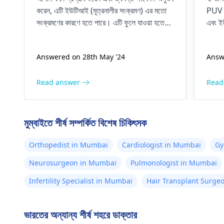
অন্য
করেন, এটি ইউটিআই (মূত্রনালীর সংক্রমণ) এর মতো
PUV সহ
যে কি
সংক্রমণের কারণে হতে পারে। এটি ফুলে যাওয়া হতে
এবং ই
নয় এ
পারে যা আপনার লিঙ্গের ত্বককে শক্ত করে তোলে।
পারে। 
সংক্রমণ কখনও কখনও চারপাশে লেগে থাকতে পারে
থেকে এ
কোনও
Answered on 28th May '24
Answ
এবং অন্যান্য অংশকেও প্রভাবিত করতে পারে। তাই
এখনই ত
এটি আপনার জন্য একটি দেখতে ভাল
চালিয়
হবে
ইউরোলজিস্ট
কে আপনাকে সঠিক চিকিৎসা দিবে।
Read answer
Read
মুম্বাইতে শীর্ষ সম্পর্কিত বিশেষ চিকিৎসক
Orthopedist in Mumbai
Cardiologist in Mumbai
Gy
Neurosurgeon in Mumbai
Pulmonologist in Mumbai
Infertility Specialist in Mumbai
Hair Transplant Surge
ভারতের অন্যান্য শীর্ষ শহরে ডাক্তার