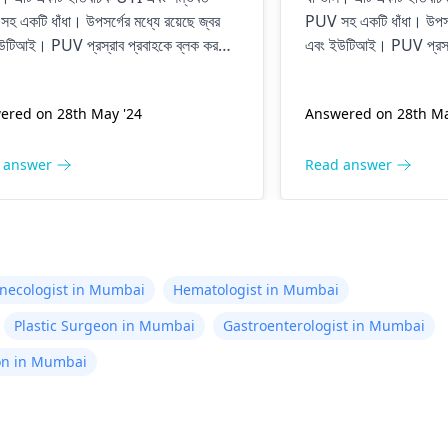
 একজন ইউরোলজিস্ট উল্লেখ করেছেন
কোষ্ঠকাঠিন্য আছে। ক
 একটি ধাঁধা। উপসর্গের মধ্যে রয়েছে জ্বর
PUV সহ একটি ধাঁধা। উপসর্গ
ছুই প্রয়োজন নেই কারণ এটি পরিষ্কার
ব্যাথা নেই। এবং তল
উটিআই। PUV প্রস্রাব প্রবাহকে ব্লক করতে
এবং ইউটিআই। PUV প্রস্রা
বং বাচ্চার মধ্যে জ্বর বা ইউটিআইয়ের
হয়। এবং আকার আপ. 
অস্ত্রোপচারের প্রয়োজন হতে পারে তবে এক্স-রে
পারে। অস্ত্রোপচারের প্রয়ো
টি পরিষ্কার নয়। জ্বর বা উপসর্গ না থাকলে
থেকে এটি পরিষ্কার নয়। জ্ব
 লক্ষণ নেই। দয়া করে উপদেশ দাও.
সাজেস্ট করুন ধন্যবাদ
ered on 28th May '24
Answered on 28th Ma
াড়াহুড়ো করবেন না। ডাক্তারদের সাথে কাজ
এখনই তাড়াহুড়ো করবেন না
ে যান।
চালিয়ে যান।
 answer
Read answer
necologist in Mumbai
Hematologist in Mumbai
Plastic Surgeon in Mumbai
Gastroenterologist in Mumbai
on in Mumbai