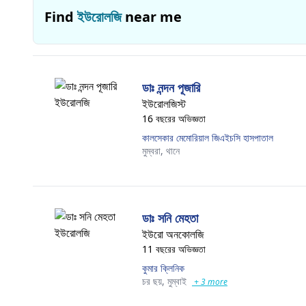
Find
ইউরোলজি
near me
ডাঃ নন্দন পূজারি
ইউরোলজিস্ট
16 বছরের অভিজ্ঞতা
কালসেকার মেমোরিয়াল জিএইচসি হাসপাতাল
মুম্বরা,
থানে
ডাঃ সনি মেহতা
ইউরো অনকোলজি
11 বছরের অভিজ্ঞতা
কুমার ক্লিনিক
চর ছয়,
মুম্বাই
+ 3 more