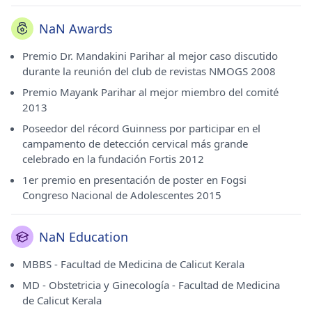
de Calicut Medical College Kerala en 1996, MD - Obstetricia
y Ginecología de Calicut Medical College Kerala en 2001 y
NaN Awards
DGO de Calicut Medical College Kerala en 2000. Es
miembro de FOGSI y NMOGS, miembro del Comité
Premio Dr. Mandakini Parihar al mejor caso discutido
Directivo de Navi Mumbai. Sociedad de Obstetricia y
durante la reunión del club de revistas NMOGS 2008
Ginecología (NMOGS), Secretaria clínica NMOGS 2013 -
Premio Mayank Parihar al mejor miembro del comité
2015, Hon Tesorera NMOGS 2015 - 2017, Miembro de la
2013
Sociedad India de Menopausia (IMS), Miembro de la
Sociedad Nacional para el estudio de la enfermedad
Poseedor del récord Guinness por participar en el
trofoblástica en la India (NSSTDI) y Miembro de la Sociedad
campamento de detección cervical más grande
PCOS de la India.
celebrado en la fundación Fortis 2012
1er premio en presentación de poster en Fogsi
Congreso Nacional de Adolescentes 2015
NaN Education
MBBS - Facultad de Medicina de Calicut Kerala
MD - Obstetricia y Ginecología - Facultad de Medicina
de Calicut Kerala