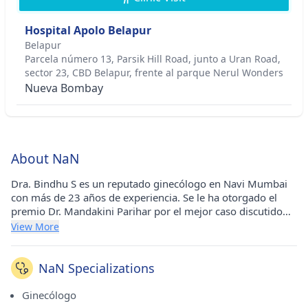
Hospital Apolo Belapur
Belapur
Parcela número 13, Parsik Hill Road, junto a Uran Road,
sector 23, CBD Belapur, frente al parque Nerul Wonders
Nueva Bombay
About NaN
Dra. Bindhu S es un reputado ginecólogo en Navi Mumbai
con más de 23 años de experiencia. Se le ha otorgado el
premio Dr. Mandakini Parihar por el mejor caso discutido
durante la reunión del club de revistas NMOGS - premio
View More
2008, el premio Mayank Parihar al mejor miembro del
comité - premio 2013, poseedor del récord Guiness por
participar en el campamento de detección cervical más
NaN Specializations
grande celebrado en la fundación Fortis - 2012 premio y 1er
premio en presentación de poster en Fogsi Congreso
Ginecólogo
Nacional de Adolescentes - Premio 2015. Obtuvo su MBBS