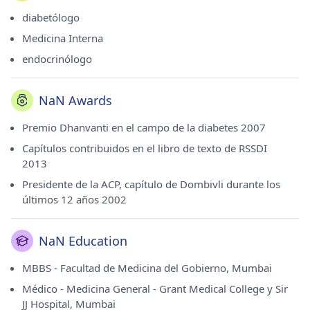
2005. Es miembro de la Asociación Europea para el Estudio
de la Diabetes (EASD), la Asociación Estadounidense de
diabetólogo
Diabetes (ADA), la Asociación de Médicos de la India y la
Medicina Interna
ADCP. Algunos de los servicios brindados por el médico son
diabetes en adultos, problemas de tiroides, hipertensión,
endocrinólogo
tratamiento con insulina y tratamiento de diabetes tipo 1,
etc.
NaN Awards
Premio Dhanvanti en el campo de la diabetes 2007
Capítulos contribuidos en el libro de texto de RSSDI
2013
Presidente de la ACP, capítulo de Dombivli durante los
últimos 12 años 2002
NaN Education
MBBS - Facultad de Medicina del Gobierno, Mumbai
Médico - Medicina General - Grant Medical College y Sir
JJ Hospital, Mumbai