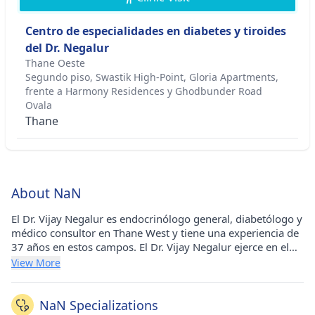
Centro de especialidades en diabetes y tiroides
del Dr. Negalur
Thane Oeste
Segundo piso, Swastik High-Point, Gloria Apartments,
frente a Harmony Residences y Ghodbunder Road
Ovala
Thane
About NaN
El Dr. Vijay Negalur es endocrinólogo general, diabetólogo y
médico consultor en Thane West y tiene una experiencia de
37 años en estos campos. El Dr. Vijay Negalur ejerce en el
Centro de Especialidades en Diabetes y Tiroides del Dr.
View More
Negalur en Owala, Ghodbunder Road, Thane. Completó MD
- Medicina General de Grant Medical College, JJ Group of
Hospitals Mumbai en 1980 y FICP de API, Nueva Delhi en
NaN Specializations