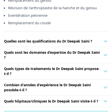
Remplacement du genou
connaissances et son expertise avec la prochaine génération
de chirurgiens orthopédistes. Grâce à son dévouement aux
Révision de l'arthroplastie de la hanche et du genou
soins des patients et à ses compétences chirurgicales
Exentération pelvienne
exceptionnelles, le Dr Deepak Saini continue d'avoir un
impact significatif dans le domaine de l'arthroplastie et de
Remplacement du coude
l'arthroplastie, offrant aux patients des solutions efficaces et
durables à leurs problèmes articulaires.
Quelles sont les qualifications du Dr Deepak Saini ?
Quels sont les domaines d’expertise du Dr Deepak Saini
?
Quels types de traitements le Dr Deepak Saini propose-
t-il ?
Combien d'années d'expérience le Dr Deepak Saini
possède-t-il ?
Quels hôpitaux/cliniques le Dr Deepak Saini visite-t-il ?