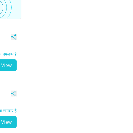
 उपलब्ध है
View
 सोमवार है
View