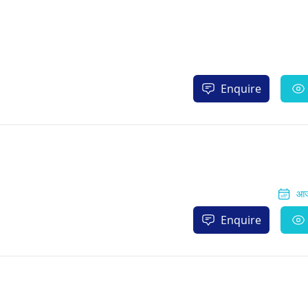
Enquire
आज
Enquire