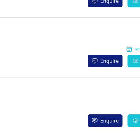
Enquire
आज
Enquire
Enquire