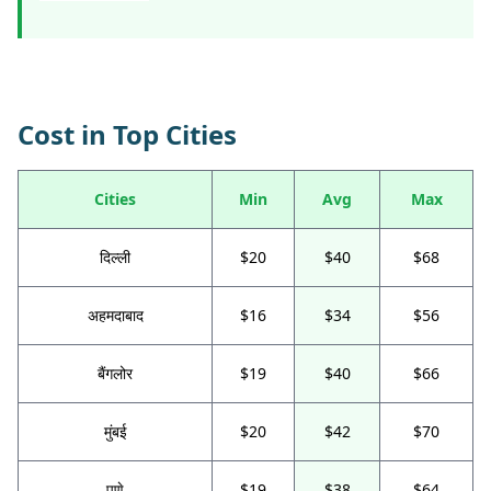
Cost in Top Cities
Cities
Min
Avg
Max
दिल्ली
$20
$40
$68
अहमदाबाद
$16
$34
$56
बैंगलोर
$19
$40
$66
मुंबई
$20
$42
$70
पुणे
$19
$38
$64