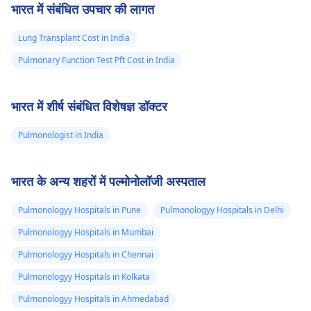
भारत में संबंधित उपचार की लागत
जटिलताओं को रोकने के लिए।
निगलने की कठिनाइयों का
मुझे बताया गया कि मेरा
उचित निदान और उपचार हो
स्वास्थ्य ठीक है क्या 43
Lung Transplant Cost in India
सके।
पैक्ड सेल वॉल्यूम सामान्य
Pulmonary Function Test Pft Cost in India
होने से यह सब हो सकता
है, कृपया मुझे जवाब
भारत में शीर्ष संबंधित विशेषज्ञ डॉक्टर
चाहिए, शायद मैं दान कर
सकूं
Pulmonologist in India
भारत के अन्य शहरों में पल्मोनोलॉजी अस्पताल
Pulmonologyy Hospitals in Pune
Pulmonologyy Hospitals in Delhi
Pulmonologyy Hospitals in Mumbai
Pulmonologyy Hospitals in Chennai
Pulmonologyy Hospitals in Kolkata
Pulmonologyy Hospitals in Ahmedabad