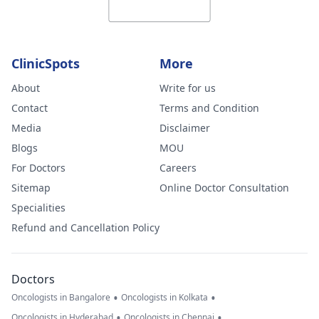
ClinicSpots
More
About
Write for us
Contact
Terms and Condition
Media
Disclaimer
Blogs
MOU
For Doctors
Careers
Sitemap
Online Doctor Consultation
Specialities
Refund and Cancellation Policy
Doctors
•
•
Oncologists in Bangalore
Oncologists in Kolkata
•
•
Oncologists in Hyderabad
Oncologists in Chennai