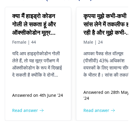
क्या मैं हाइड्रो कोडन
कृपया मुझे कभी-कभी
गोली ले सकता हूं और
सांस लेने में तकलीफ हो
ऑक्सीकोडोन मूत्र
रही है और मुझे कभी-
परीक्षण पास कर सकता हूं
कभी अपनी लार निगलने
Female | 44
Male | 24
में भी समस्या होती है, मेर
यदि आप हाइड्रोकोडोन गोली
आपका पैक्ड सेल वॉल्यूम
लार कभी-कभी खत्म हो
लेते हैं, तो यह मूत्र परीक्षण में
(पीसीवी) 43% अधिकांश
जाती है। मैं पीसीवी
ऑक्सीकोडोन के रूप में दिखाई
वयस्कों के लिए सामान्य सीमा
परीक्षण कराने गया और
दे सकती है क्योंकि वे दोनों
के भीतर है। सांस की तकली
वहां पता चला कि मेरा
ओपिओइड हैं। लक्षणों में नींद
और लार निगलने में कठिनाई
आना और भ्रम के अलावा धीमी
आपके पीसीवी स्तर से
रक्त स्तर 43 है क्या यह
Answered on 28th May
Answered on 4th June '24
गति से सांस लेना शामिल है।
असंबंधित विभिन्न स्थितियों के
बहुत ज्यादा है और क्या
'24
इसलिए, किसी भी दवा का
कारण हो सकती है। से परामर्
यह इस सब का कारण हो
उपयोग करने से पहले एक
करना महत्वपूर्ण है
फुफ्फुसीय रो
Read answer
Read answer
सकता है जो मैं महसूस
परामर्श अवश्य लेना
विशेषज्ञ
आपकी सांस संबंधी
कर रहा हूं क्योंकि मैं इक
चाहिए
फुफ्फुसीय रोग
समस्याओं के लिए और
टेस्ट कराने गया था और
विशेषज्ञ
स्क्रीनिंग के दौरान
a
gastroenterologist
आ