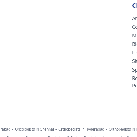
C
A
C
M
B
F
S
Sp
R
Po
•
•
•
erabad
Oncologists in Chennai
Orthopedists in Hyderabad
Orthopedists in