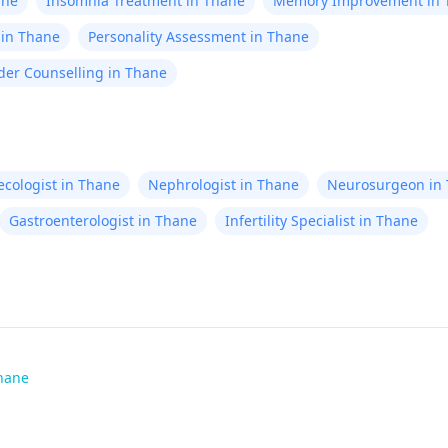
ane
Insomnia Treatment in Thane
Memory Improvement in 
 in Thane
Personality Assessment in Thane
der Counselling in Thane
cologist in Thane
Nephrologist in Thane
Neurosurgeon in
Gastroenterologist in Thane
Infertility Specialist in Thane
Thane