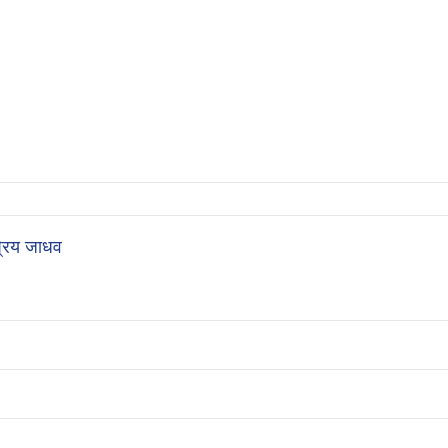
रिय जाधव