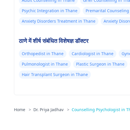
Adult Counselling in Thane
Grief Counselling in Th
Psychic Integration in Thane
Premarital Counseling
Anxiety Disorders Treatment in Thane
Anxiety Disor
ठाणे में शीर्ष संबंधित विशेषज्ञ डॉक्टर
Orthopedist in Thane
Cardiologist in Thane
Gyne
Pulmonologist in Thane
Plastic Surgeon in Thane
Hair Transplant Surgeon in Thane
Home
>
Dr. Priya Jadhav
>
Counselling Psychologist in 