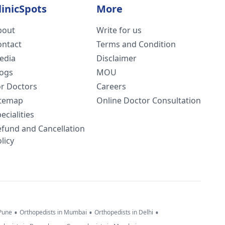
linicSpots
More
bout
Write for us
ontact
Terms and Condition
edia
Disclaimer
logs
MOU
or Doctors
Careers
itemap
Online Doctor Consultation
ecialities
efund and Cancellation
licy
•
•
•
 Pune
Orthopedists in Mumbai
Orthopedists in Delhi