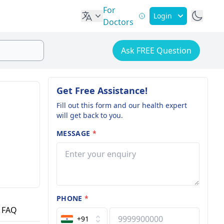
For
Login
Doctors
Ask FREE Question
Get Free Assistance!
Fill out this form and our health expert
will get back to you.
MESSAGE
*
PHONE
*
FAQ
+91