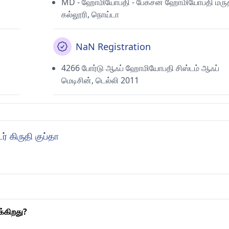
MD - ஹோமியோபதி - பேக்சன் ஹோமியோபதி மருத
கல்லூரி, நொய்டா
NaN Registration
4266 போர்டு ஆஃப் ஹோமியோபதி சிஸ்டம் ஆஃப்
மெடிசின், டெல்லி 2011
் கிருதி குப்தா
க்கிறது?