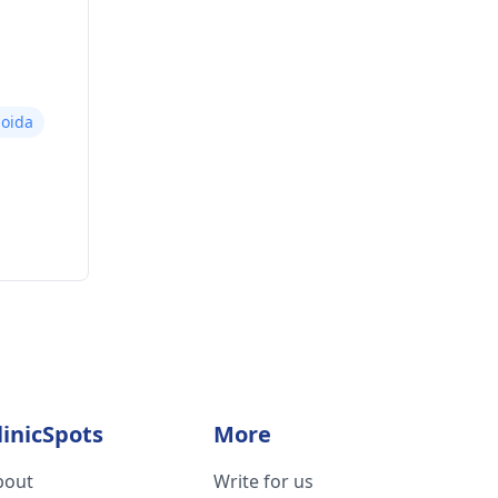
oida
linicSpots
More
bout
Write for us