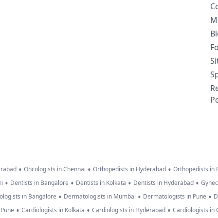
C
M
B
F
S
Sp
R
Po
•
•
•
erabad
Oncologists in Chennai
Orthopedists in Hyderabad
Orthopedists in
•
•
•
•
hi
Dentists in Bangalore
Dentists in Kolkata
Dentists in Hyderabad
Gynec
•
•
•
logists in Bangalore
Dermatologists in Mumbai
Dermatologists in Pune
D
•
•
•
n Pune
Cardiologists in Kolkata
Cardiologists in Hyderabad
Cardiologists in