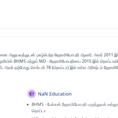
் மேலான அனுபவத்துடன் புகழ்பெற்ற ஹோமியோபதி ஆவார். அவர் 2011 இ
்லூரியில் BHMS மற்றும் MD - ஹோமியோபதியை 2015 இல் நொய்டாவி
ர். அவர் தற்போது செக்டார் 78 (நொய்டா) இல் உள்ள அரிஷ்டம் ஹோம
NaN Education
BHMS - பேக்சன் ஹோமியோபதி மருத்துவக் கல்லூர
நொய்டா