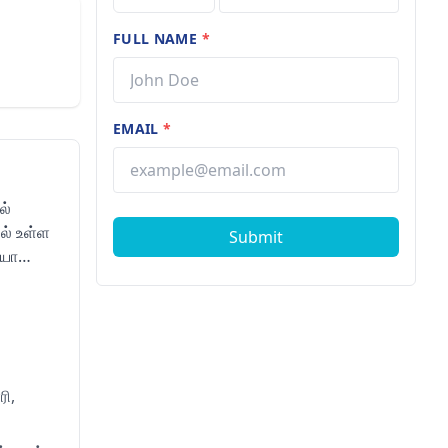
FULL NAME
*
EMAIL
*
ல்
ல் உள்ள
Submit
ியோ
ி,