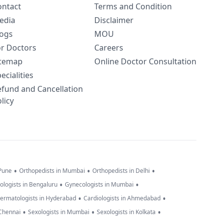
ontact
Terms and Condition
edia
Disclaimer
logs
MOU
or Doctors
Careers
itemap
Online Doctor Consultation
ecialities
efund and Cancellation
licy
•
•
•
 Pune
Orthopedists in Mumbai
Orthopedists in Delhi
•
•
ologists in Bengaluru
Gynecologists in Mumbai
•
•
ermatologists in Hyderabad
Cardiologists in Ahmedabad
•
•
•
 Chennai
Sexologists in Mumbai
Sexologists in Kolkata