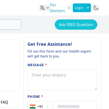
For
Login
Doctors
Ask FREE Question
Get Free Assistance!
Fill out this form and our health expert
will get back to you.
MESSAGE
*
PHONE
*
FAQ
+91