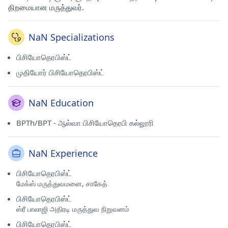
திறமையான மருத்துவர்.
NaN Specializations
பிசியோதெரபிஸ்ட்
முதியோர் பிசியோதெரபிஸ்ட்
NaN Education
BPTh/BPT - ஆல்வா பிசியோதெரபி கல்லூரி
NaN Experience
பிசியோதெரபிஸ்ட்
மேக்ஸ் மருத்துவமனை, சாகேத்
பிசியோதெரபிஸ்ட்
ஸ்ரீ பாலாஜி அதிரடி மருத்துவ நிறுவனம்
பிசியோதெரபிஸ்ட்