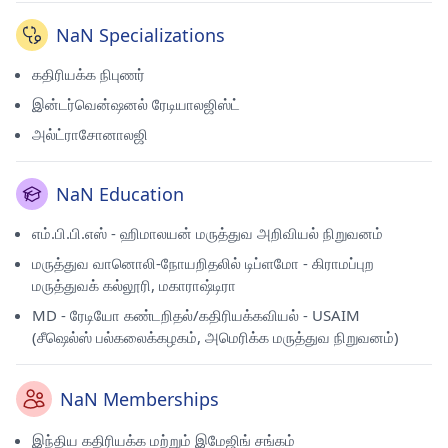
NaN Specializations
கதிரியக்க நிபுணர்
இன்டர்வென்ஷனல் ரேடியாலஜிஸ்ட்
அல்ட்ராசோனாலஜி
NaN Education
எம்.பி.பி.எஸ் - ஹிமாலயன் மருத்துவ அறிவியல் நிறுவனம்
மருத்துவ வானொலி-நோயறிதலில் டிப்ளமோ - கிராமப்புற
மருத்துவக் கல்லூரி, மகாராஷ்டிரா
MD - ரேடியோ கண்டறிதல்/கதிரியக்கவியல் - USAIM
(சீஷெல்ஸ் பல்கலைக்கழகம், அமெரிக்க மருத்துவ நிறுவனம்)
NaN Memberships
இந்திய கதிரியக்க மற்றும் இமேஜிங் சங்கம்