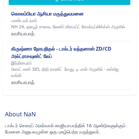
கொலம்பியா ஆசியா மருத்துவமனை
பாண்டவர் நகர்
NH 24, ஹாபூர் சாலை, லேண்ட்கிராஃப்ட் கோல்ஃப்லிங்க்ஸ் அருகில்
காசியாபாத்
கிருஷ்ணா நோயறிதல் - டாக்டர் வந்தனாஸ் ZD/CD
அல்ட்ராசவுண்ட் லேப்
இந்திராபுரம்
பிளாட் எண் 385, நிதி காண்ட் 3வது, டி மால் அருகில் - எஸ்பிஐ
வங்கி
காசியாபாத்
About NaN
டாக்டர் சௌரப் அகர்வால் காஜியாபாத்தில் 16 ஆண்டுகளுக்கும்
மேலான அனுபவமுள்ள ஒரு புகழ்பெற்ற மருத்துவர்.