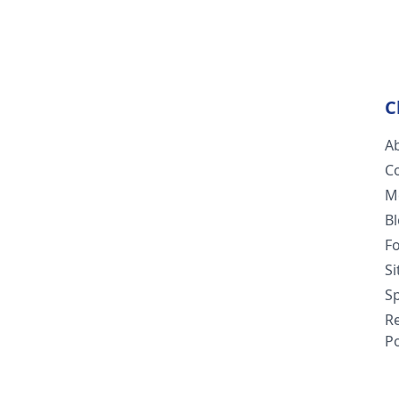
C
A
C
M
B
F
S
Sp
R
Po