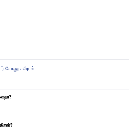
டர் சோனு கரோல்
ள்ளதா?
ிறார்?