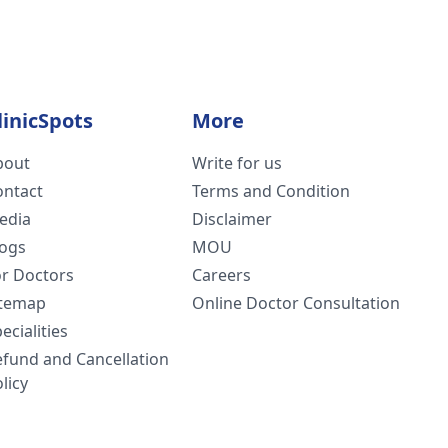
linicSpots
More
bout
Write for us
ontact
Terms and Condition
edia
Disclaimer
logs
MOU
or Doctors
Careers
itemap
Online Doctor Consultation
ecialities
efund and Cancellation
licy