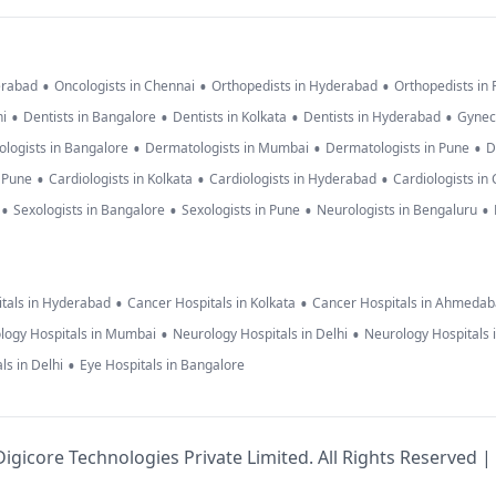
•
•
•
erabad
Oncologists in Chennai
Orthopedists in Hyderabad
Orthopedists in
•
•
•
•
hi
Dentists in Bangalore
Dentists in Kolkata
Dentists in Hyderabad
Gynec
•
•
•
logists in Bangalore
Dermatologists in Mumbai
Dermatologists in Pune
D
•
•
•
n Pune
Cardiologists in Kolkata
Cardiologists in Hyderabad
Cardiologists in
•
•
•
•
Sexologists in Bangalore
Sexologists in Pune
Neurologists in Bengaluru
•
•
tals in Hyderabad
Cancer Hospitals in Kolkata
Cancer Hospitals in Ahmeda
•
•
logy Hospitals in Mumbai
Neurology Hospitals in Delhi
Neurology Hospitals 
•
ls in Delhi
Eye Hospitals in Bangalore
igicore Technologies Private Limited. All Rights Reserved |