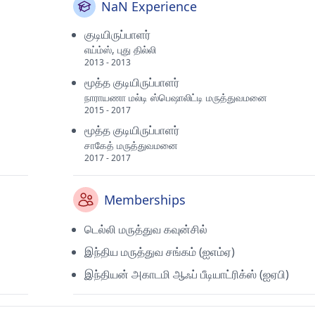
NaN Experience
குடியிருப்பாளர்
எய்ம்ஸ், புது தில்லி
2013 - 2013
மூத்த குடியிருப்பாளர்
நாராயணா மல்டி ஸ்பெஷாலிட்டி மருத்துவமனை
2015 - 2017
மூத்த குடியிருப்பாளர்
சாகேத் மருத்துவமனை
2017 - 2017
Memberships
டெல்லி மருத்துவ கவுன்சில்
இந்திய மருத்துவ சங்கம் (ஐஎம்ஏ)
இந்தியன் அகாடமி ஆஃப் பீடியாட்ரிக்ஸ் (ஐஏபி)