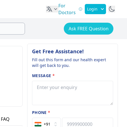
For
Login
Doctors
Ask FREE Question
Get Free Assistance!
Fill out this form and our health expert
will get back to you.
MESSAGE
*
PHONE
*
FAQ
+91