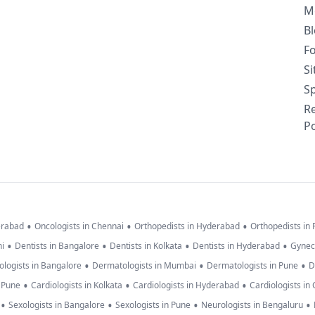
M
B
F
S
Sp
R
Po
•
•
•
erabad
Oncologists in Chennai
Orthopedists in Hyderabad
Orthopedists in
•
•
•
•
hi
Dentists in Bangalore
Dentists in Kolkata
Dentists in Hyderabad
Gynec
•
•
•
logists in Bangalore
Dermatologists in Mumbai
Dermatologists in Pune
D
•
•
•
n Pune
Cardiologists in Kolkata
Cardiologists in Hyderabad
Cardiologists in
•
•
•
•
Sexologists in Bangalore
Sexologists in Pune
Neurologists in Bengaluru