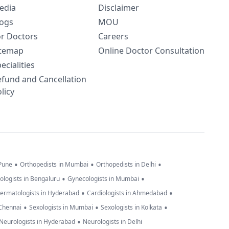
edia
Disclaimer
logs
MOU
or Doctors
Careers
itemap
Online Doctor Consultation
ecialities
efund and Cancellation
licy
•
•
•
 Pune
Orthopedists in Mumbai
Orthopedists in Delhi
•
•
ologists in Bengaluru
Gynecologists in Mumbai
•
•
ermatologists in Hyderabad
Cardiologists in Ahmedabad
•
•
•
 Chennai
Sexologists in Mumbai
Sexologists in Kolkata
•
Neurologists in Hyderabad
Neurologists in Delhi