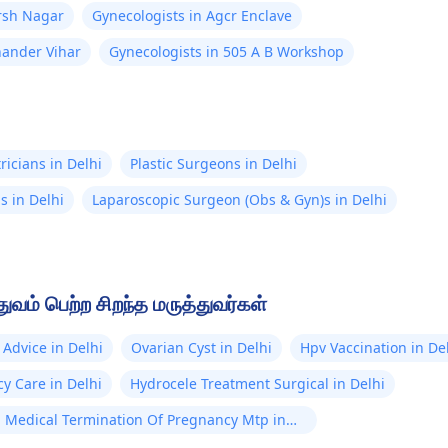
rsh Nagar
Gynecologists in Agcr Enclave
hander Vihar
Gynecologists in 505 A B Workshop
ricians in Delhi
Plastic Surgeons in Delhi
s in Delhi
Laparoscopic Surgeon (Obs & Gyn)s in Delhi
வம் பெற்ற சிறந்த மருத்துவர்கள்
Advice in Delhi
Ovarian Cyst in Delhi
Hpv Vaccination in De
y Care in Delhi
Hydrocele Treatment Surgical in Delhi
n Medical Termination Of Pregnancy Mtp in