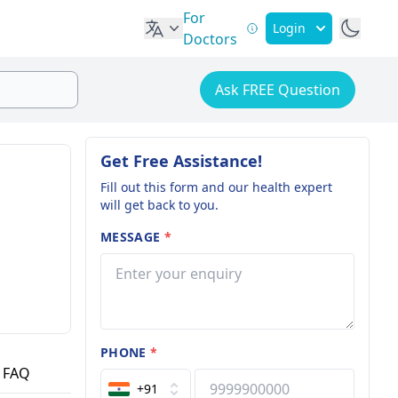
For
Login
Doctors
Ask FREE Question
Get Free Assistance!
Fill out this form and our health expert
will get back to you.
MESSAGE
*
PHONE
*
FAQ
+91