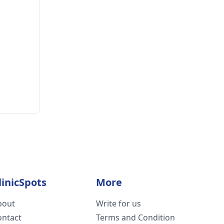
linicSpots
More
bout
Write for us
ontact
Terms and Condition