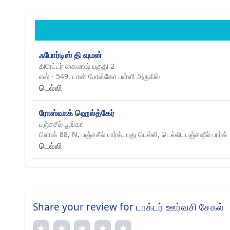
ஃபோர்டிஸ் தி வுமன்
கிரேட்டர் கைலாஷ் பகுதி 2
எஸ் - 549, டான் போஸ்கோ பள்ளி அருகில்
டெல்லி
ரோஸ்வாக் ஹெல்த்கேர்
பஞ்சசீல் பூங்கா
பிளாக் 88, N, பஞ்சசீல் பார்க், புது டெல்லி, டெல்லி, பஞ்சஷீல் பார்க்
டெல்லி
Share your review for டாக்டர் ஊர்வசி சேகல்