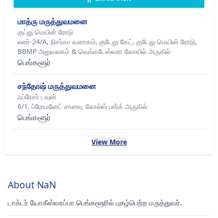
மாத்ரு மருத்துவமனை
குட்லு மெயின் ரோடு
எண்-24/A, நிசர்கா வளாகம், குடேலு கேட், குடேலு மெயின் ரோடு,
BBMP அலுவலகம் & வெங்கடேஸ்வரா கோவில் அருகில்
பெங்களூர்
சந்தோஷ் மருத்துவமனை
ஃப்ரேசர் டவுன்
6/1, ப்ரோமனேட் சாலை, கோல்ஸ் பார்க் அருகில்
பெங்களூர்
View More
About NaN
டாக்டர் யோகீஸ்வரப்பா பெங்களூரில் புகழ்பெற்ற மருத்துவர்.