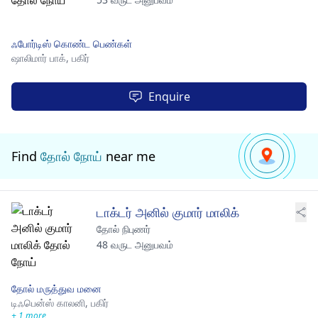
ஃபோர்டிஸ் கொண்ட பெண்கள்
ஷாலிமார் பாக்,
பகிர்
Enquire
Find
தோல் நோய்
near me
டாக்டர் அனில் குமார் மாலிக்
தோல் நிபுணர்
48 வருட அனுபவம்
தோல் மருத்துவ மனை
டிஃபென்ஸ் காலனி,
பகிர்
+ 1 more