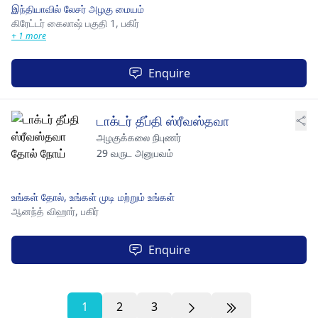
இந்தியாவில் லேசர் அழகு மையம்
கிரேட்டர் கைலாஷ் பகுதி 1,
பகிர்
+ 1 more
Enquire
டாக்டர் தீப்தி ஸ்ரீவஸ்தவா
அழகுக்கலை நிபுணர்
29 வருட அனுபவம்
உங்கள் தோல், உங்கள் முடி மற்றும் உங்கள்
ஆனந்த் விஹார்,
பகிர்
Enquire
1
2
3