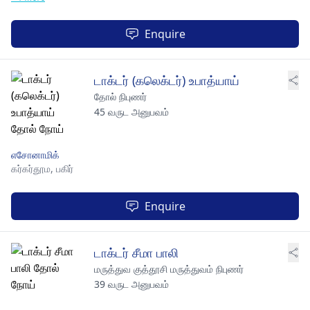
Enquire
டாக்டர் (கலெக்டர்) உபாத்யாய்
தோல் நிபுணர்
45 வருட அனுபவம்
எசோனாமிக்
கர்கர்தூம,
பகிர்
Enquire
டாக்டர் சீமா பாலி
மருத்துவ குத்தூசி மருத்துவம் நிபுணர்
39 வருட அனுபவம்