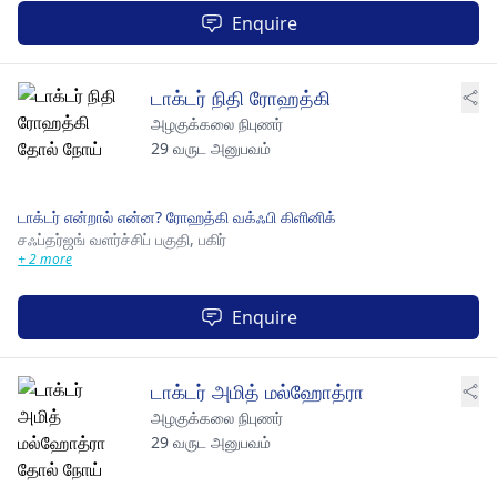
Enquire
டாக்டர் நிதி ரோஹத்கி
அழகுக்கலை நிபுணர்
29 வருட அனுபவம்
டாக்டர் என்றால் என்ன? ரோஹத்கி வக்ஃபி கிளினிக்
சஃப்தர்ஜங் வளர்ச்சிப் பகுதி,
பகிர்
+ 2 more
Enquire
டாக்டர் அமித் மல்ஹோத்ரா
அழகுக்கலை நிபுணர்
29 வருட அனுபவம்