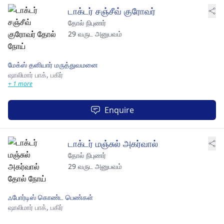
டாக்டர் சஞ்சீவ் குரோவர்
தோல் நிபுணர்
29 வருட அனுபவம்
மேக்ஸ் தனியார் மருத்துவமனை
ஷாலிமார் பாக்,
பகிர்
+ 1 more
Enquire
டாக்டர் மஞ்சுல் அகர்வால்
தோல் நிபுணர்
29 வருட அனுபவம்
ஃபோர்டிஸ் கொண்ட பெண்கள்
ஷாலிமார் பாக்,
பகிர்