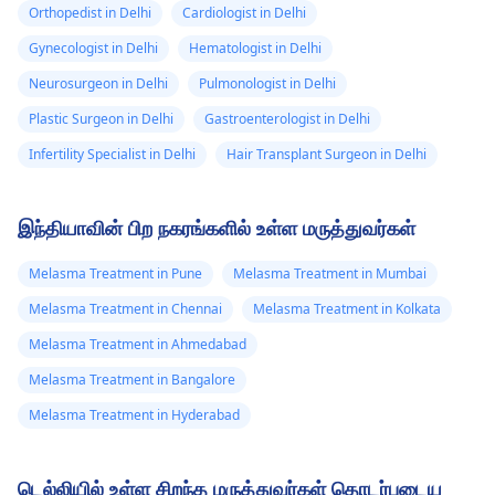
சிகிச்சை விருப்பங்கள்
பிரச்சனைகளை தீர்க்க
நான் இப்போது என்ன
வேண்டும் என்று
Orthopedist in Delhi
Cardiologist in Delhi
மற்றும் பராமரிப்பு
பாருங்கள்
தோல்
செய்ய வேண்டும்?
சொல்லுங்கள்?
Gynecologist in Delhi
Hematologist in Delhi
வழிமுறைகளை அவர்கள்
நிபுணர்
ஹார்மோன்
உங்களுக்கு வழங்க
மருந்துகள் அல்லது லேசர்
Neurosurgeon in Delhi
Pulmonologist in Delhi
முடியும்.
முடி அகற்றுதல் போன்ற
Plastic Surgeon in Delhi
Gastroenterologist in Delhi
சிகிச்சைகளை யார்
Infertility Specialist in Delhi
Hair Transplant Surgeon in Delhi
பரிந்துரைக்க முடியும்?
இந்தியாவின் பிற நகரங்களில் உள்ள மருத்துவர்கள்
Melasma Treatment in Pune
Melasma Treatment in Mumbai
Melasma Treatment in Chennai
Melasma Treatment in Kolkata
Melasma Treatment in Ahmedabad
Melasma Treatment in Bangalore
Melasma Treatment in Hyderabad
டெல்லியில் உள்ள சிறந்த மருத்துவர்கள் தொடர்புடைய