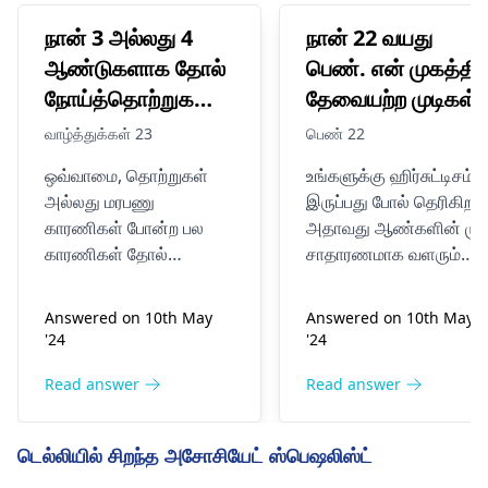
நான் 3 அல்லது 4
நான் 22 வயது
ஆண்டுகளாக தோல்
பெண். என் முகத்தில
நோய்த்தொற்றுகளுடன்
தேவையற்ற முடிகள்
போராடி வருகிறேன்.
அதிகம். இது சில
வாழ்த்துக்கள் 23
பெண் 22
இப்போது எனக்கு 23
ஆண்டுகளுக்கு
ஒவ்வாமை, தொற்றுகள்
உங்களுக்கு ஹிர்சுட்டிசம்
வயதாகிறது. கடந்த
முன்பு தொடங்கியது
அல்லது மரபணு
இருப்பது போல் தெரிகிறது
2 வருடங்களில்
ஆனால் என்
காரணிகள் போன்ற பல
அதாவது ஆண்களின் முட
5க்கும் மேற்பட்ட
முகத்தின் பல
காரணிகள் தோல்
சாதாரணமாக வளரும்
மருத்துவர்களை
பகுதிகளில் பரவியது
பிரச்சனைகளை
இடத்தில் பெண்களுக்கு
ஏற்படுத்தும். கண்டிப்பாக
முடி வளரும். இது
மாற்றியுள்ளேன்
பெண்களுக்குச் சேர
Answered on 10th May
Answered on 10th May
பார்க்க வேண்டும் என்பது
ஹார்மோன்
ஆனால் அவர்களில்
வேண்டிய இடங்களில
'24
'24
என் அறிவுரை.
தோல்
சமநிலையின்மை, மரபணு
யாரும் எனக்கு
எனக்கும் முடி
நிபுணர்
உங்கள் நிலையின்
முன்கணிப்பு அல்லது
Read answer
Read answer
உதவவில்லை.
இருக்கிறது.
தற்போதைய
பாலிசிஸ்டிக் ஓவரி
நாளுக்கு நாள்
அதிலிருந்து விடுபட
சூழ்நிலைகளின்
சிண்ட்ரோம் காரணமாக
டெல்லியில் சிறந்த அசோசியேட் ஸ்பெஷலிஸ்ட்
மோசமாகி வருகிறது.
நான் என்ன செய்ய
அடிப்படையில் குறிப்பிட்ட
இருக்கலாம்.