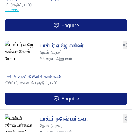
பட்பர்கஞ்ச்,
பகிர்
+ 1 more
Enquire
டாக்டர் ஏ ஜே கன்வர்
தோல் நிபுணர்
55 வருட அனுபவம்
டாக்டர். ஹாட் கிளினிக் கண் கவர்
கிரேட்டர் கைலாஷ் பகுதி 1,
பகிர்
Enquire
டாக்டர் நரேஷ் பார்கவா
தோல் நிபுணர்
53 வருட அனுபவம்