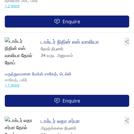
ஷாலிமார் பாக்,
பகிர்
+ 2 more
Enquire
டாக்டர் நிதின் எஸ் வாலியா
தோல் நிபுணர்
34 வருட அனுபவம்
மருத்துவமனை மேக்ஸ் சாகேத், டெல்லி
சாகேத்,
பகிர்
+ 1 more
Enquire
டாக்டர் லதா சர்மா
அழகுக்கலை நிபுணர்