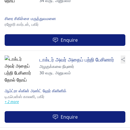
34 வருட அனுபவம்
சிரை சிகிச்சை மருத்துவமனை
ரஜோரி கார்டன்,
பகிர்
Enquire
டாக்டர் அவர் அதைப் பற்றி பேசினார்
அழகுக்கலை நிபுணர்
30 வருட அனுபவம்
ஆம்ட்ரா ஸ்கின் அண்ட் ஹேர் கிளினிக்
டிஃபென்ஸ் காலனி,
பகிர்
+ 2 more
Enquire